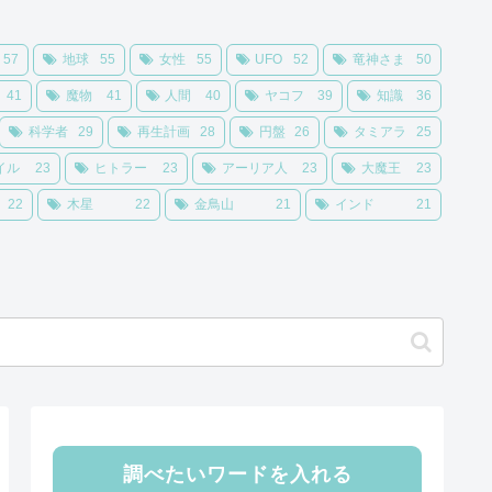
57
地球
55
女性
55
UFO
52
竜神さま
50
41
魔物
41
人間
40
ヤコフ
39
知識
36
科学者
29
再生計画
28
円盤
26
タミアラ
25
イル
23
ヒトラー
23
アーリア人
23
大魔王
23
22
木星
22
金鳥山
21
インド
21
調べたいワードを入れる