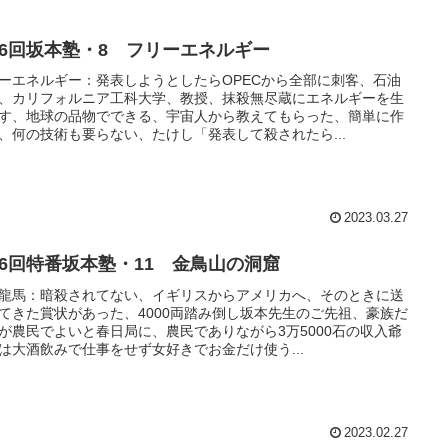
16回坂本塾・8 フリーエネルギー
ーエネルギー：発表しようとしたらOPECから全部に刺客、石油
、カリフォルニア工科大学、教授、抹殺無尽蔵にエネルギーを生
す、地球の品物でできる、宇宙人から教えてもらった、簡単に作
、何の技術も要らない、たけし「発表して殺されたら...
2023.03.27
26回特番坂本塾・11 金鳥山の洞窟
龍馬：暗殺されてない、イギリスからアメリカへ、そのときに送
てきた賞状があった、4000両踏み倒し坂本先生のご先祖、豪族だ
が農民でよいと春日局に、農民でありながら3万5000石の収入爺
は大酒飲みで仕事をせず女好きでお金だけ使う...
2023.02.27