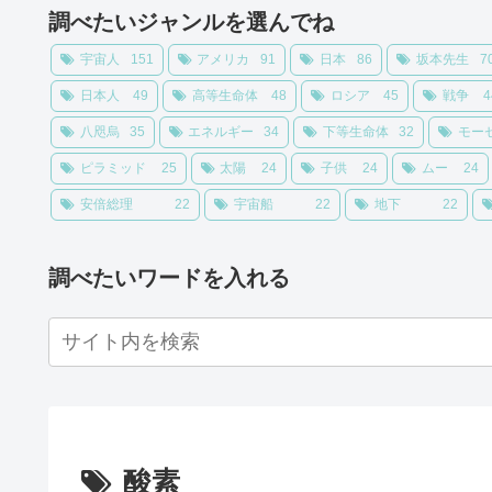
調べたいジャンルを選んでね
宇宙人
151
アメリカ
91
日本
86
坂本先生
7
日本人
49
高等生命体
48
ロシア
45
戦争
4
八咫烏
35
エネルギー
34
下等生命体
32
モー
ピラミッド
25
太陽
24
子供
24
ムー
24
安倍総理
22
宇宙船
22
地下
22
調べたいワードを入れる
酸素