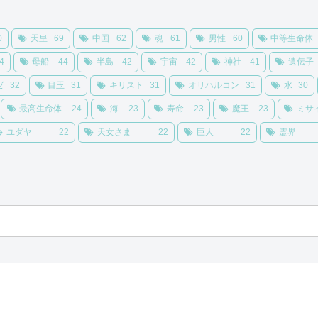
0
天皇
69
中国
62
魂
61
男性
60
中等生命体
4
母船
44
半島
42
宇宙
42
神社
41
遺伝子
ゼ
32
目玉
31
キリスト
31
オリハルコン
31
水
30
最高生命体
24
海
23
寿命
23
魔王
23
ミサ
ユダヤ
22
天女さま
22
巨人
22
霊界