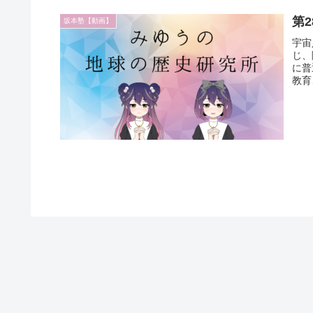
第
坂本塾【動画】
宇宙
じ、
に普
教育