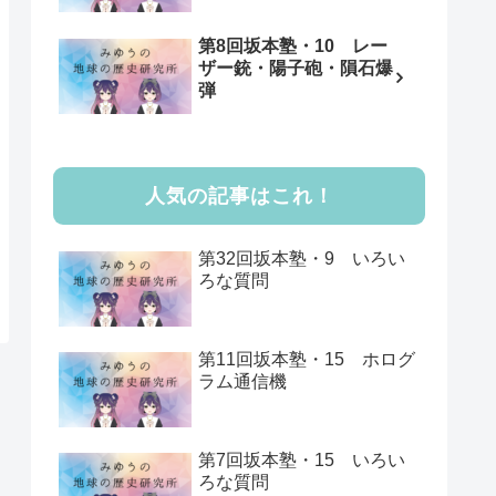
第8回坂本塾・10 レー
ザー銃・陽子砲・隕石爆
弾
人気の記事はこれ！
第32回坂本塾・9 いろい
ろな質問
第11回坂本塾・15 ホログ
ラム通信機
第7回坂本塾・15 いろい
ろな質問