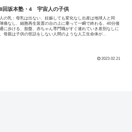
28回坂本塾・4 宇宙人の子供
人の乳：母乳は出ない、妊娠しても変化なし出産は地球人と同
陣痛なし、細胞再生装置の台の上に乗って一瞬で終わる、40分後
通に歩ける、胎盤、赤ちゃん専門職がすぐ連れていき差別なしに
、母親は子供の世話をしない人間のような人工生命体が...
2023.02.21