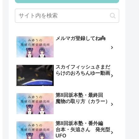
メルマガ登録してね👼
スカイフィッシュさまだ
らけのおろちんゆー動画
第8回坂本塾・最終回
魔物の取り方（カラー）
第8回坂本塾・番外編
台本・矢追さん 発光型
UFO