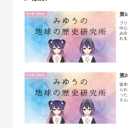
第
坂本塾【動画】
フリ
中心
み出
れる
第
坂本塾【動画】
坂本
られ
った
さん