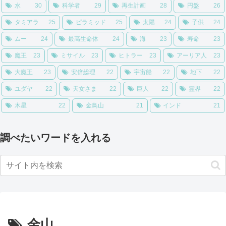
水
30
科学者
29
再生計画
28
円盤
26
タミアラ
25
ピラミッド
25
太陽
24
子供
24
ムー
24
最高生命体
24
海
23
寿命
23
魔王
23
ミサイル
23
ヒトラー
23
アーリア人
23
大魔王
23
安倍総理
22
宇宙船
22
地下
22
ユダヤ
22
天女さま
22
巨人
22
霊界
22
木星
22
金鳥山
21
インド
21
調べたいワードを入れる
金山