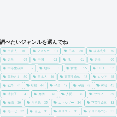
調べたいジャンルを選んでね
宇宙人
151
アメリカ
91
日本
86
坂本先生
70
天皇
69
中国
62
魂
61
男性
60
中等生命体
57
地球
55
女性
55
UFO
52
竜神さま
50
日本人
49
高等生命体
48
ロシア
45
戦争
44
母船
44
半島
42
宇宙
42
神社
41
遺伝子
41
魔物
41
人間
40
ヤコフ
39
知識
36
八咫烏
35
エネルギー
34
下等生命体
32
モーゼ
32
目玉
31
キリスト
31
オリハルコン
31