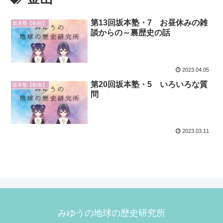
第13回坂本塾・7 お昼休みの雑
坂本塾【動画】
談からの～裏歴史の話
2023.04.05
第20回坂本塾・5 いろいろな質
坂本塾【動画】
問
2023.03.11
みゆうの地球の歴史研究所