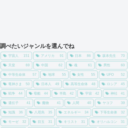
調べたいジャンルを選んでね
宇宙人
151
アメリカ
91
日本
86
坂本先生
70
天皇
69
中国
62
魂
61
男性
60
中等生命体
57
地球
55
女性
55
UFO
52
竜神さま
50
日本人
49
高等生命体
48
ロシア
45
戦争
44
母船
44
半島
42
宇宙
42
神社
41
遺伝子
41
魔物
41
人間
40
ヤコフ
39
知識
36
八咫烏
35
エネルギー
34
下等生命体
32
モーゼ
32
目玉
31
キリスト
31
オリハルコン
31