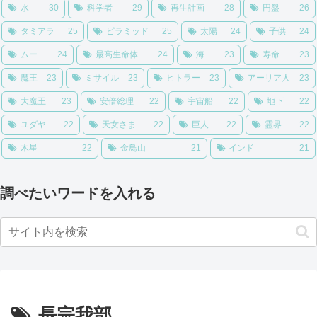
水
30
科学者
29
再生計画
28
円盤
26
タミアラ
25
ピラミッド
25
太陽
24
子供
24
ムー
24
最高生命体
24
海
23
寿命
23
魔王
23
ミサイル
23
ヒトラー
23
アーリア人
23
大魔王
23
安倍総理
22
宇宙船
22
地下
22
ユダヤ
22
天女さま
22
巨人
22
霊界
22
木星
22
金鳥山
21
インド
21
調べたいワードを入れる
長宗我部