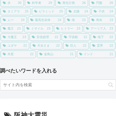
水
30
科学者
29
再生計画
28
円盤
26
タミアラ
25
ピラミッド
25
太陽
24
子供
24
ムー
24
最高生命体
24
海
23
寿命
23
魔王
23
ミサイル
23
ヒトラー
23
アーリア人
23
大魔王
23
安倍総理
22
宇宙船
22
地下
22
ユダヤ
22
天女さま
22
巨人
22
霊界
22
木星
22
金鳥山
21
インド
21
調べたいワードを入れる
阪神大震災