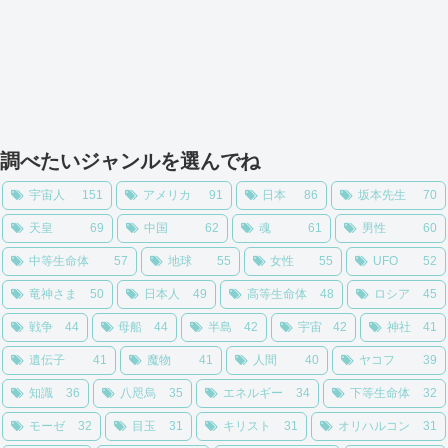
調べたいジャンルを選んでね
宇宙人
151
アメリカ
91
日本
86
坂本先生
70
天皇
69
中国
62
魂
61
男性
60
中等生命体
57
地球
55
女性
55
UFO
52
竜神さま
50
日本人
49
高等生命体
48
ロシア
45
戦争
44
母船
44
半島
42
宇宙
42
神社
41
遺伝子
41
魔物
41
人間
40
ヤコフ
39
知識
36
八咫烏
35
エネルギー
34
下等生命体
32
モーゼ
32
目玉
31
キリスト
31
オリハルコン
31