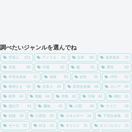
調べたいジャンルを選んでね
宇宙人
151
アメリカ
91
日本
86
坂本先生
70
天皇
69
中国
62
魂
61
男性
60
中等生命体
57
地球
55
女性
55
UFO
52
竜神さま
50
日本人
49
高等生命体
48
ロシア
45
戦争
44
母船
44
半島
42
宇宙
42
神社
41
遺伝子
41
魔物
41
人間
40
ヤコフ
39
知識
36
八咫烏
35
エネルギー
34
下等生命体
32
モーゼ
32
目玉
31
キリスト
31
オリハルコン
31