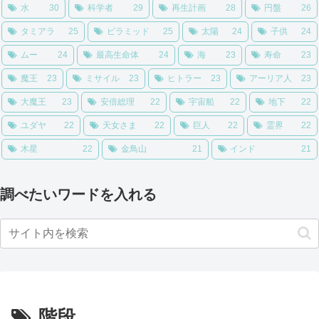
水
30
科学者
29
再生計画
28
円盤
26
タミアラ
25
ピラミッド
25
太陽
24
子供
24
ムー
24
最高生命体
24
海
23
寿命
23
魔王
23
ミサイル
23
ヒトラー
23
アーリア人
23
大魔王
23
安倍総理
22
宇宙船
22
地下
22
ユダヤ
22
天女さま
22
巨人
22
霊界
22
木星
22
金鳥山
21
インド
21
調べたいワードを入れる
階段