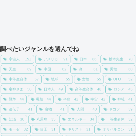
調べたいジャンルを選んでね
宇宙人
151
アメリカ
91
日本
86
坂本先生
70
天皇
69
中国
62
魂
61
男性
60
中等生命体
57
地球
55
女性
55
UFO
52
竜神さま
50
日本人
49
高等生命体
48
ロシア
45
戦争
44
母船
44
半島
42
宇宙
42
神社
41
遺伝子
41
魔物
41
人間
40
ヤコフ
39
知識
36
八咫烏
35
エネルギー
34
下等生命体
32
モーゼ
32
目玉
31
キリスト
31
オリハルコン
31