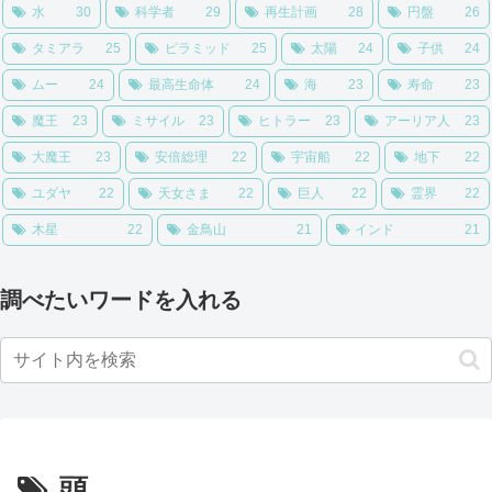
水
30
科学者
29
再生計画
28
円盤
26
タミアラ
25
ピラミッド
25
太陽
24
子供
24
ムー
24
最高生命体
24
海
23
寿命
23
魔王
23
ミサイル
23
ヒトラー
23
アーリア人
23
大魔王
23
安倍総理
22
宇宙船
22
地下
22
ユダヤ
22
天女さま
22
巨人
22
霊界
22
木星
22
金鳥山
21
インド
21
調べたいワードを入れる
頭