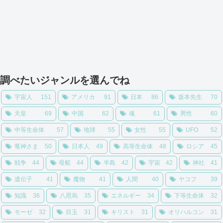
調べたいジャンルを選んでね
宇宙人
151
アメリカ
91
日本
86
坂本先生
70
天皇
69
中国
62
魂
61
男性
60
中等生命体
57
地球
55
女性
55
UFO
52
竜神さま
50
日本人
49
高等生命体
48
ロシア
45
戦争
44
母船
44
半島
42
宇宙
42
神社
41
遺伝子
41
魔物
41
人間
40
ヤコフ
39
知識
36
八咫烏
35
エネルギー
34
下等生命体
32
モーゼ
32
目玉
31
キリスト
31
オリハルコン
31