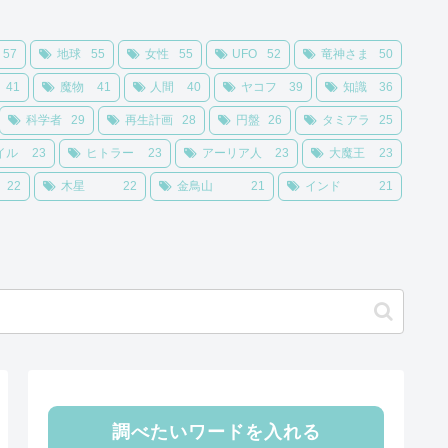
57
地球
55
女性
55
UFO
52
竜神さま
50
41
魔物
41
人間
40
ヤコフ
39
知識
36
科学者
29
再生計画
28
円盤
26
タミアラ
25
イル
23
ヒトラー
23
アーリア人
23
大魔王
23
22
木星
22
金鳥山
21
インド
21
調べたいワードを入れる