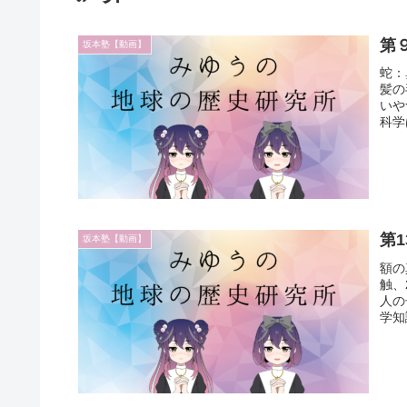
第
坂本塾【動画】
蛇：
髪の
いや
科学
第
坂本塾【動画】
額の
触、
人の
学知