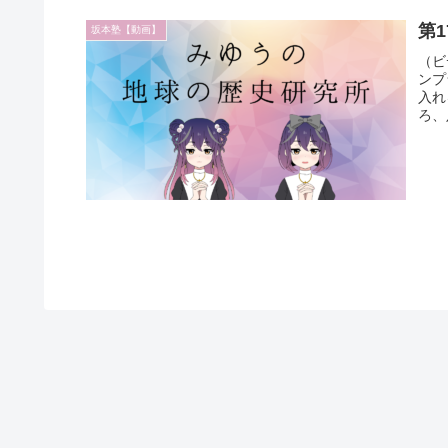
第
坂本塾【動画】
（ビ
ンプ
入れ
ろ、