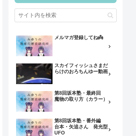
メルマガ登録してね👼
スカイフィッシュさまだ
らけのおろちんゆー動画
第8回坂本塾・最終回
魔物の取り方（カラー）
第8回坂本塾・番外編
台本・矢追さん 発光型
UFO