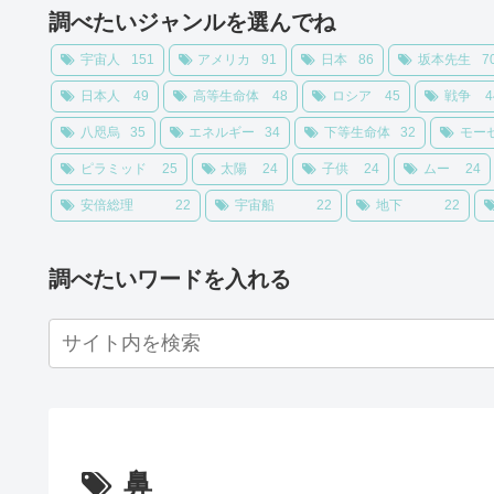
調べたいジャンルを選んでね
宇宙人
151
アメリカ
91
日本
86
坂本先生
7
日本人
49
高等生命体
48
ロシア
45
戦争
4
八咫烏
35
エネルギー
34
下等生命体
32
モー
ピラミッド
25
太陽
24
子供
24
ムー
24
安倍総理
22
宇宙船
22
地下
22
調べたいワードを入れる
鼻