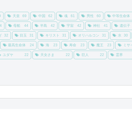
0
天皇
69
中国
62
魂
61
男性
60
中等生命体
4
母船
44
半島
42
宇宙
42
神社
41
遺伝子
ゼ
32
目玉
31
キリスト
31
オリハルコン
31
水
30
最高生命体
24
海
23
寿命
23
魔王
23
ミサ
ユダヤ
22
天女さま
22
巨人
22
霊界