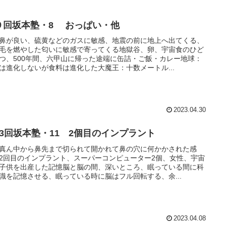
９回坂本塾・8 おっぱい・他
鼻が良い、硫黄などのガスに敏感、地震の前に地上へ出てくる、
毛を燃やした匂いに敏感で寄ってくる地獄谷、卵、宇宙食のひど
つ、500年間、六甲山に帰った途端に缶詰・ご飯・カレー地球：
は進化しないが食料は進化した大魔王：十数メートル...
2023.04.30
13回坂本塾・11 2個目のインプラント
真ん中から鼻先まで切られて開かれて鼻の穴に何かかされた感
2回目のインプラント、スーパーコンピューター2個、女性、宇宙
子供を出産した記憶脳と脳の間、深いところ、眠っている間に科
識を記憶させる、眠っている時に脳はフル回転する、余...
2023.04.08