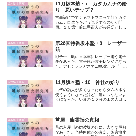
迎えにくる義経：大魔王の下に魔王が200
11月坂本塾・7 カタカムナの始
坂本塾【動画】
万体、それに力を付けて...
り 悪いチップ？
古事記にでてくるフトマニって何？カタ
カムナ自体ををどう説明するのかが問
題。１０億年前に宇宙人が共通語として
つくったのがカタカムナ。７万年前ご先
祖が天孫降臨してきたときに言葉と文字
をもって降りてきた、その言葉が日本
第26回特番坂本塾・8 レーザー
坂本塾【動画】
語。カタカムナはカタカナとし...
銃
戦争中、既に日本軍にレーザー砲や電子
銃があった。電子銃が電子レンジになっ
た。アセチレンガスで1000発、ルビー式
レーザー銃弾薬不足対策だった：弾薬は
前は銅、後ろは真鍮、中に薬莢、貴重品
ばかり、レーザー砲なら資源不要で1万発
11月坂本塾・10 神社の始り
坂本塾【動画】
撃てる高一の時、昭...
古代の話人が多くなったからダムの水を
使うようになったけど、追いつかないよ
うになった。いまの１０分の１の人口な
らよかった。今と違って、戦争ばかりし
てたから人が少なかった。ミヨイ・タミ
アラ沈む時、船を何百と作って逃げて、
できたての日本列島に付い...
芦屋 幽霊話の真相
坂本塾【動画】
昔の芦屋川の防波堤の角に、大きな屋敷
があった。当時何億かの豪邸。須磨海岸