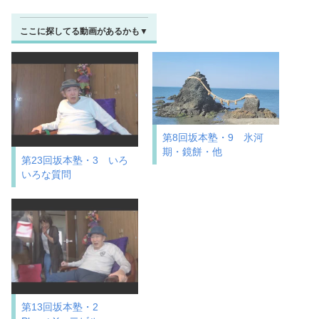
ここに探してる動画があるかも▼
第8回坂本塾・9 氷河
期・鏡餅・他
第23回坂本塾・3 いろ
いろな質問
第13回坂本塾・2