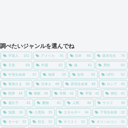
調べたいジャンルを選んでね
宇宙人
151
アメリカ
91
日本
86
坂本先生
70
天皇
69
中国
62
魂
61
男性
60
中等生命体
57
地球
55
女性
55
UFO
52
竜神さま
50
日本人
49
高等生命体
48
ロシア
45
戦争
44
母船
44
半島
42
宇宙
42
神社
41
遺伝子
41
魔物
41
人間
40
ヤコフ
39
知識
36
八咫烏
35
エネルギー
34
下等生命体
32
モーゼ
32
目玉
31
キリスト
31
オリハルコン
31