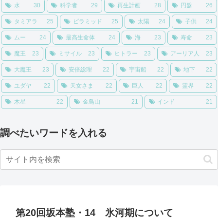
水
30
科学者
29
再生計画
28
円盤
26
タミアラ
25
ピラミッド
25
太陽
24
子供
24
ムー
24
最高生命体
24
海
23
寿命
23
魔王
23
ミサイル
23
ヒトラー
23
アーリア人
23
大魔王
23
安倍総理
22
宇宙船
22
地下
22
ユダヤ
22
天女さま
22
巨人
22
霊界
22
木星
22
金鳥山
21
インド
21
調べたいワードを入れる
第20回坂本塾・14 氷河期について