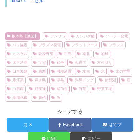
Planet X 二ビル
坂本塾【動画】
アメリカ
カンジダ菌
ソーラー発電
パリ協定
プラズマ発電
フラットアース
フランス
ミネラル
乾燥野菜
半島
南北
地球
太平洋側
宇宙
戦争
救世主
方位取り
日本海側
東西
機械装置
水虫
氷
氷の世界
氷河期
浮き島
浮島
浮島ドッグ
琵琶湖
癌
白癬菌
経団連
補助金
野菜
野菜工場
食糧危機
養殖
魚
シェアする
X
Facebook
はてブ
LINE
コピー