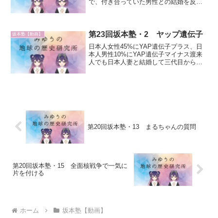
で、付き合っていた男性との結婚を反対
されてその豪邸の女性が自殺した。相手
の男性が怒って、女性の恨みを晴らすた
めに、タクシーの運転手にたのんで、座
席に海の水をばらまいて濡...
第23回坂本塾・2 ヤップ遺伝子
坂本塾【動画】
日本人女性45%にYAP遺伝子プラス、日
本人男性10%にYAP遺伝子マイナス渡来
人でも日本人妻と結婚して三代目から
YAP遺伝子ができる10%ということは外
国人の血がかなり入っているYAP遺伝子
が強いか弱いかはある宇宙人は女性の
み、女性が天孫...
第20回坂本塾・13 まるちゃんの質問
第20回坂本塾・15 全面核戦争で一気に
片を付ける
ホーム
坂本塾【動画】