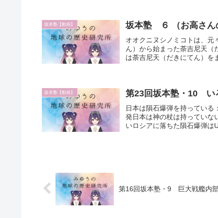
坂本塾 ６ （お高さん
坂本塾【動画】
オオクニヌシノミコトは、元々
ん）から始まった荼吉尼天（
は荼吉尼天（だきにてん）をま
第23回坂本塾・10 
坂本塾【動画】
日本は隕石爆弾を持っている
発日本は神の杖は持っていな
いロシアに落ちた隕石爆弾はU
第16回坂本塾・9 巨大戦艦内