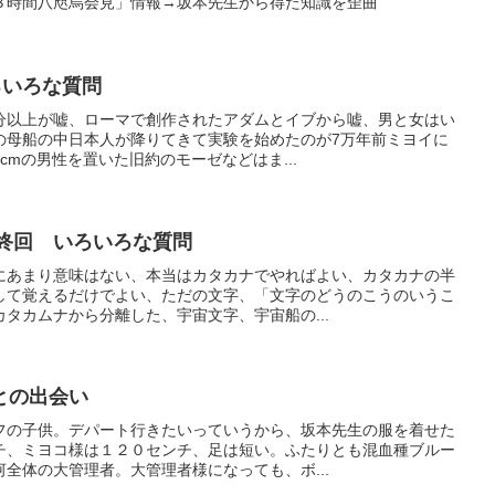
３時間八咫烏会見」情報→坂本先生から得た知識を歪曲
ろいろな質問
分以上が嘘、ローマで創作されたアダムとイブから嘘、男と女はい
の母船の中日本人が降りてきて実験を始めたのが7万年前ミヨイに
cmの男性を置いた旧約のモーゼなどはま...
最終回 いろいろな質問
にあまり意味はない、本当はカタカナでやればよい、カタカナの半
して覚えるだけでよい、ただの文字、「文字のどうのこうのいうこ
タカムナから分離した、宇宙文字、宇宙船の...
との出会い
フの子供。デパート行きたいっていうから、坂本先生の服を着せた
チ、ミヨコ様は１２０センチ、足は短い。ふたりとも混血種ブルー
全体の大管理者。大管理者様になっても、ボ...