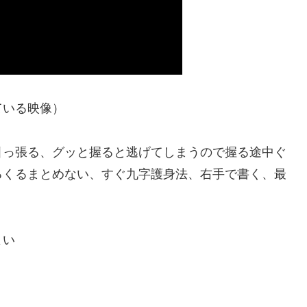
ている映像）
引っ張る、グッと握ると逃げてしまうので握る途中ぐ
るくるまとめない、すぐ九字護身法、右手で書く、最
よい