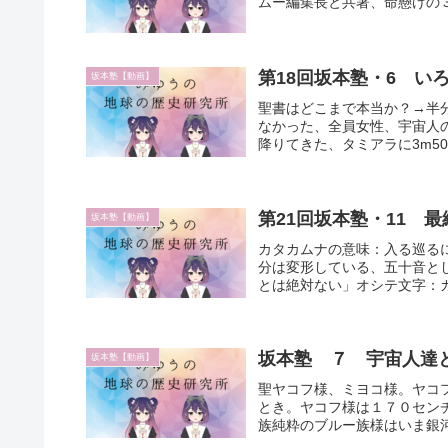
ムー編集長と共著、命懸けの
第18回坂本塾・6 い
坂本塾【動画】
聖書はどこまで本当か？→半
なかった、全員女性、宇宙人
降りてきた、タミアラに3m50
第21回坂本塾・11 
坂本塾【動画】
カタカムナの意味：入る巡る
分は変形している、五十音と
とは絶対ない」オシテ文字：カ
坂本塾 ７ 宇宙人達
坂本塾【動画】
聖ヤコフ様、ミヨコ様。ヤコ
とき。ヤコフ様は１７０セン
族純粋のブルー族様はいま銀河