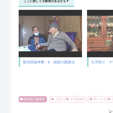
ここに探してる動画があるかも▼
第20回坂本塾・6 稲荷の護身法
九字切り 十
坂本塾【動画】
九字
九字護身法
取り方
シ