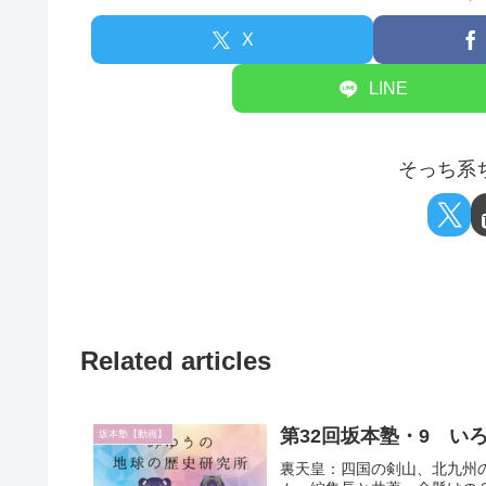
X
LINE
そっち系ち
Related articles
第32回坂本塾・9 い
坂本塾【動画】
裏天皇：四国の剣山、北九州