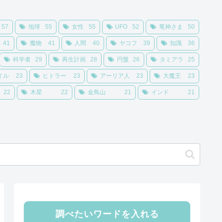
57
地球
55
女性
55
UFO
52
竜神さま
50
41
魔物
41
人間
40
ヤコフ
39
知識
36
科学者
29
再生計画
28
円盤
26
タミアラ
25
イル
23
ヒトラー
23
アーリア人
23
大魔王
23
22
木星
22
金鳥山
21
インド
21
調べたいワードを入れる