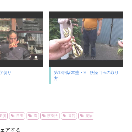
字切り
第13回坂本塾・9 妖怪目玉の取り
方
実演
目玉
肩
護身法
首筋
魔物
ェアする