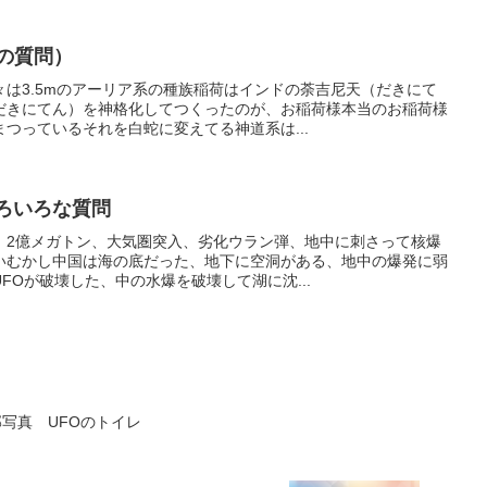
の質問）
は3.5mのアーリア系の種族稲荷はインドの荼吉尼天（だきにて
だきにてん）を神格化してつくったのが、お稲荷様本当のお稲荷様
つっているそれを白蛇に変えてる神道系は...
いろいろな質問
：2億メガトン、大気圏突入、劣化ウラン弾、地中に刺さって核爆
いむかし中国は海の底だった、地下に空洞がある、地中の爆発に弱
FOが破壊した、中の水爆を破壊して湖に沈...
部写真 UFOのトイレ