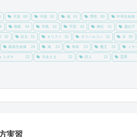
0
天皇
69
中国
62
魂
61
男性
60
中等生命体
4
母船
44
半島
42
宇宙
42
神社
41
遺伝子
ゼ
32
目玉
31
キリスト
31
オリハルコン
31
水
30
最高生命体
24
海
23
寿命
23
魔王
23
ミサ
ユダヤ
22
天女さま
22
巨人
22
霊界
り方実習