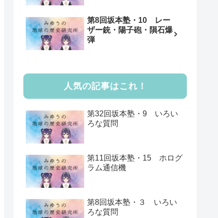
第8回坂本塾・10 レー
ザー銃・陽子砲・隕石爆
弾
人気の記事はこれ！
第32回坂本塾・9 いろい
ろな質問
第11回坂本塾・15 ホログ
ラム通信機
第8回坂本塾・３ いろい
ろな質問