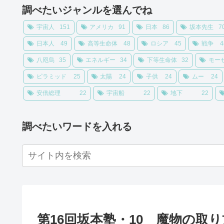
調べたいジャンルを選んでね
宇宙人
151
アメリカ
91
日本
86
坂本先生
7
日本人
49
高等生命体
48
ロシア
45
戦争
4
八咫烏
35
エネルギー
34
下等生命体
32
モー
ピラミッド
25
太陽
24
子供
24
ムー
24
安倍総理
22
宇宙船
22
地下
22
調べたいワードを入れる
第16回坂本塾・10 魔物の取