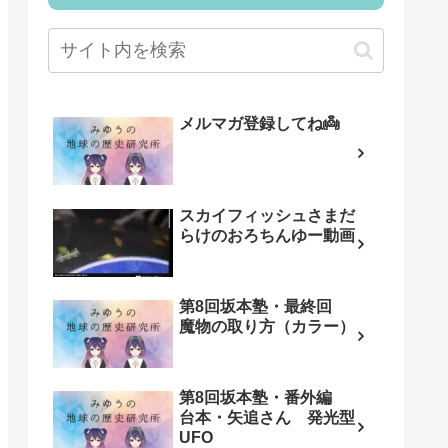
メルマガ登録してね👼
スカイフィッシュさまだ
らけのおろちんゆー動画
第8回坂本塾・最終回
魔物の取り方（カラー）
第8回坂本塾・番外編
台本・矢追さん 発光型
UFO