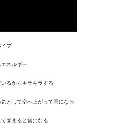
パイプ
るエネルギー
ているからキラキラする
蒸気として空へ上がって雲になる
れて固まると雷になる