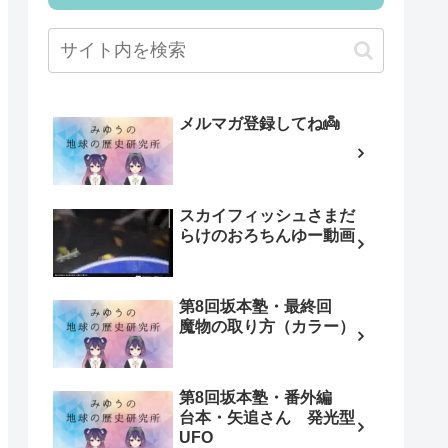
メルマガ登録してね👼
スカイフィッシュさまだ
らけのおろちんゆー動画
第8回坂本塾・最終回
魔物の取り方（カラー）
第8回坂本塾・番外編
台本・矢追さん 発光型
UFO