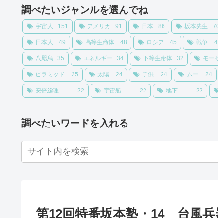
調べたいジャンルを選んでね
宇宙人
151
アメリカ
91
日本
86
坂本先生
7
日本人
49
高等生命体
48
ロシア
45
戦争
4
八咫烏
35
エネルギー
34
下等生命体
32
モー
ピラミッド
25
太陽
24
子供
24
ムー
24
安倍総理
22
宇宙船
22
地下
22
調べたいワードを入れる
第12回特番坂本塾・14 台風