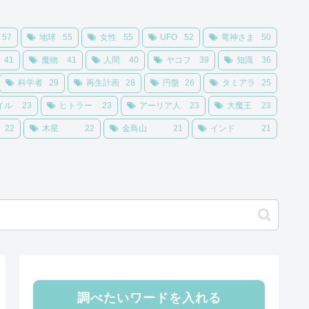
57
地球
55
女性
55
UFO
52
竜神さま
50
41
魔物
41
人間
40
ヤコフ
39
知識
36
科学者
29
再生計画
28
円盤
26
タミアラ
25
イル
23
ヒトラー
23
アーリア人
23
大魔王
23
22
木星
22
金鳥山
21
インド
21
調べたいワードを入れる