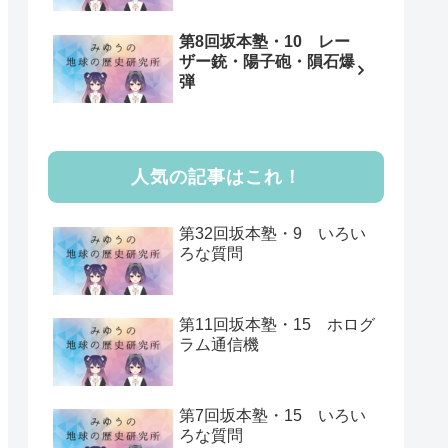
第8回坂本塾・10 レー
ザー銃・陽子砲・隕石爆
弾
人気の記事はこれ！
第32回坂本塾・9 いろい
ろな質問
第11回坂本塾・15 ホログ
ラム通信機
第7回坂本塾・15 いろい
ろな質問