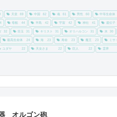
0
天皇
69
中国
62
魂
61
男性
60
中等生命体
4
母船
44
半島
42
宇宙
42
神社
41
遺伝子
ゼ
32
目玉
31
キリスト
31
オリハルコン
31
水
30
最高生命体
24
海
23
寿命
23
魔王
23
ミサ
ユダヤ
22
天女さま
22
巨人
22
霊界
兵器 オルゴン砲