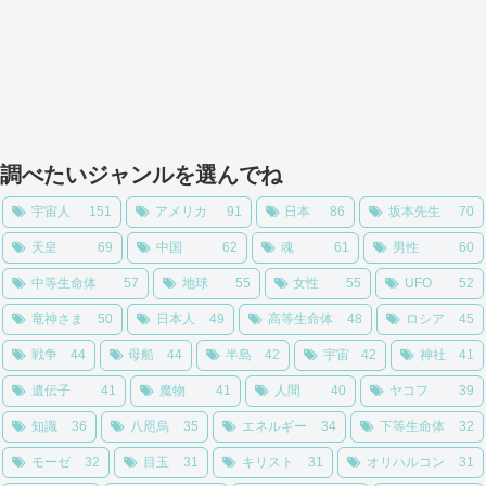
調べたいジャンルを選んでね
宇宙人
151
アメリカ
91
日本
86
坂本先生
70
天皇
69
中国
62
魂
61
男性
60
中等生命体
57
地球
55
女性
55
UFO
52
竜神さま
50
日本人
49
高等生命体
48
ロシア
45
戦争
44
母船
44
半島
42
宇宙
42
神社
41
遺伝子
41
魔物
41
人間
40
ヤコフ
39
知識
36
八咫烏
35
エネルギー
34
下等生命体
32
モーゼ
32
目玉
31
キリスト
31
オリハルコン
31