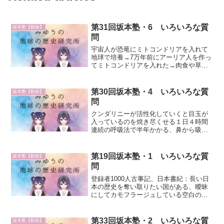
第31回坂本塾・6 いろいろな質
坂本塾【動画】
問
宇宙人が恐竜にミトコンドリアを入れて
地球で培養→7万年前にアーリア人を作っ
てミトコンドリアを入れた→肉食や草食
が出来るようにした肉食、草食→ミトコ
ンドリア→排泄物→ミネラル、エネルギ
ー1万2000年前に八百万の神を作った天津
第30回坂本塾・4 いろいろな質
坂本塾【動画】
神は天から降りて...
問
クンダリニーが活性化していくと目玉が
入っているのを焼き尽くせる１日４時間
連続の呼吸法で半年かかる、鼻から吸っ
て口から吐く人間から見ると高等生命体
は皆一緒に見えるが、ひとりひとり違う
宇宙人にはホクロがない宇宙人に比べる
第19回坂本塾・1 いろいろな質
坂本塾【動画】
と、地球人は個性がキツす...
問
登録者1000人古事記、日本書紀：長い日
本の歴史を奪い取りたい国がある、曖昧
にしてカモフラージュしている空白の歴
史、日本人は巨人と一緒に住んでいた、
巨人は碧眼金髪白人磐船神社：饒速日降
臨、ミヨイ・タミアラの７箇所に１万人
第33回坂本塾・2 いろいろな質
坂本塾【動画】