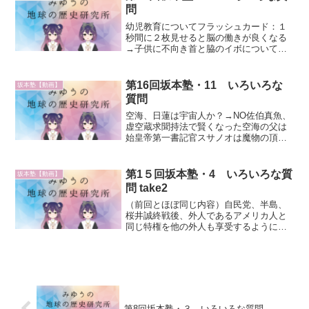
ずつ円盤に乗って降臨...
問
幼児教育についてフラッシュカード：１
秒間に２枚見せると脳の働きが良くなる
→子供に不向き首と脇のイボについてイ
ボは皮膚癌の始まり重曹伊藤博文につい
て英語、ドイツ語に堪能渡航費用→毛利
の殿様語体を無視して会話を丸覚え５万
第16回坂本塾・11 いろいろな
坂本塾【動画】
年前に捨てられた我々、科...
質問
空海、日蓮は宇宙人か？→NO佐伯真魚、
虚空蔵求聞持法で賢くなった空海の父は
始皇帝第一書記官スサノオは魔物の頂
点、恐竜をぶった切って食べていた、残
虐だが心は優しいスサノオの子供は大国
主、だいやん夜叉、裏霊界ボスご先祖さ
第1５回坂本塾・4 いろいろな質
坂本塾【動画】
まが男性をとても嫌った天...
問 take2
（前回とほぼ同じ内容）自民党、半島、
桜井誠終戦後、外人であるアメリカ人と
同じ特権を他の外人も享受するようにな
った安倍総理が締めている日本に3日いれ
ば4日目から健康保険証が手に入る、高額
医療も受けられる、日本国民が負担して
いる、橋下徹飲酒運転...
第8回坂本塾・３ いろいろな質問