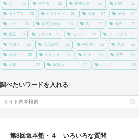
水
30
科学者
29
再生計画
28
円盤
26
タミアラ
25
ピラミッド
25
太陽
24
子供
24
ムー
24
最高生命体
24
海
23
寿命
23
魔王
23
ミサイル
23
ヒトラー
23
アーリア人
23
大魔王
23
安倍総理
22
宇宙船
22
地下
22
ユダヤ
22
天女さま
22
巨人
22
霊界
22
木星
22
金鳥山
21
インド
21
調べたいワードを入れる
第8回坂本塾・４ いろいろな質問