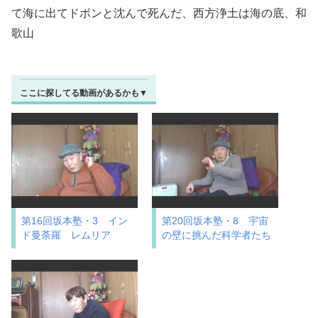
て海に出てドボンと沈んで死んだ、西方浄土は海の底、和
歌山
ここに探してる動画があるかも▼
第16回坂本塾・3 イン
第20回坂本塾・8 宇宙
ド曼荼羅 レムリア
の壁に挑んだ科学者たち