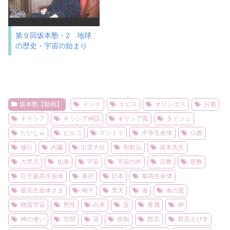
第９回坂本塾・2 地球
の歴史・宇宙の始まり
坂本塾【動画】
インド
エビス
オリンポス
お粥
ギリシア
ギリシア神話
ギリシア風
タイジュ
たいじゅ
ヒルコ
マントラ
中等生命体
仏教
修行
内臓
出雲大社
和歌山
坂本先生
大梵天
如来
宇宙
宇宙の外
宗教
密教
巨大最高生命体
幕府
日本
最高生命体
最高生命体さま
梅干
梵天
海
海の底
物質宇宙
男性
白米
皮
眷属
神
神の使い
空間
笹
統制
西宮
西宮えびす