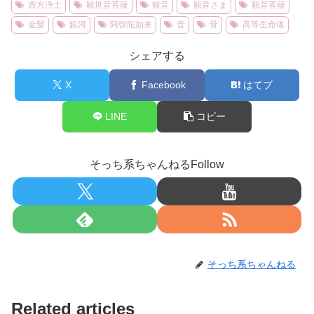
西方浄土
観世音菩薩
観音
観音さま
観音菩薩
金髪
銀河
阿弥陀如来
音
骨
高等生命体
シェアする
X
Facebook
はてブ
LINE
コピー
そっち系ちゃんねるFollow
そっち系ちゃんねる
Related articles