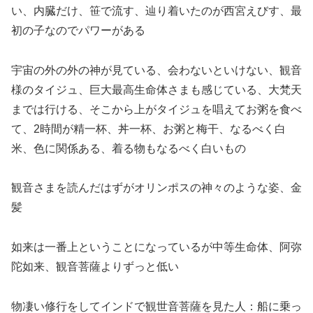
い、内臓だけ、笹で流す、辿り着いたのが西宮えびす、最
初の子なのでパワーがある
宇宙の外の外の神が見ている、会わないといけない、観音
様のタイジュ、巨大最高生命体さまも感じている、大梵天
までは行ける、そこから上がタイジュを唱えてお粥を食べ
て、2時間が精一杯、丼一杯、お粥と梅干、なるべく白
米、色に関係ある、着る物もなるべく白いもの
観音さまを読んだはずがオリンポスの神々のような姿、金
髪
如来は一番上ということになっているが中等生命体、阿弥
陀如来、観音菩薩よりずっと低い
物凄い修行をしてインドで観世音菩薩を見た人：船に乗っ