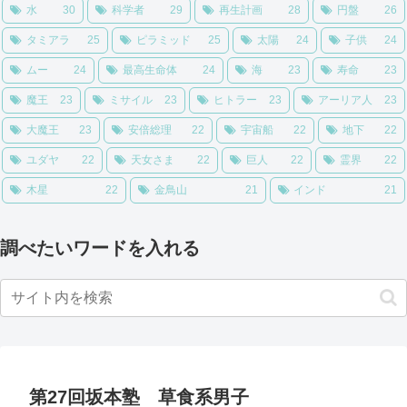
水
30
科学者
29
再生計画
28
円盤
26
タミアラ
25
ピラミッド
25
太陽
24
子供
24
ムー
24
最高生命体
24
海
23
寿命
23
魔王
23
ミサイル
23
ヒトラー
23
アーリア人
23
大魔王
23
安倍総理
22
宇宙船
22
地下
22
ユダヤ
22
天女さま
22
巨人
22
霊界
22
木星
22
金鳥山
21
インド
21
調べたいワードを入れる
第27回坂本塾 草食系男子