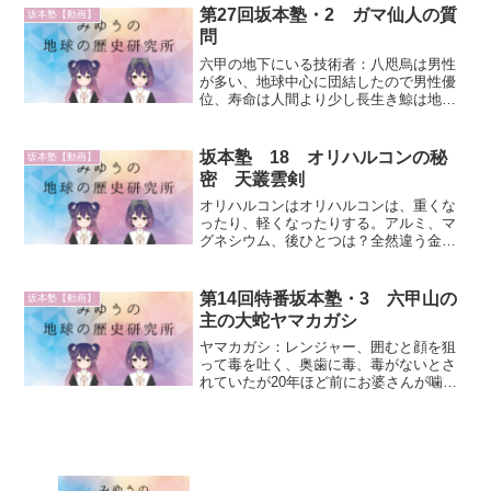
年を取らせるの？「整形手術」太らせ
第27回坂本塾・2 ガマ仙人の質
坂本塾【動画】
る、そして痩せるとシワがば...
問
六甲の地下にいる技術者：八咫烏は男性
が多い、地球中心に団結したので男性優
位、寿命は人間より少し長生き鯨は地球
の重力をあまり受けないので寿命百数十
年、その程度に長生き地上に出ることは
できるが出たくない結婚しない、生涯独
坂本塾 18 オリハルコンの秘
坂本塾【動画】
身、宇宙人に種付けはする...
密 天叢雲剣
オリハルコンはオリハルコンは、重くな
ったり、軽くなったりする。アルミ、マ
グネシウム、後ひとつは？全然違う金属
になってる、日本書紀にあるのはウソ、
取られないように、ヒヒイロカネ。天叢
雲の剣がオリハルコンで出来ている。オ
第14回特番坂本塾・3 六甲山の
坂本塾【動画】
リハルコンは8000度の...
主の大蛇ヤマカガシ
ヤマカガシ：レンジャー、囲むと顔を狙
って毒を吐く、奥歯に毒、毒がないとさ
れていたが20年ほど前にお婆さんが噛ま
れて毒があると判明、血清がなかった噛
まれるとカカシのように動けなくなるか
らヤマカガシ六甲山の主：太さ50cmぐら
い、長さ6mぐらい...