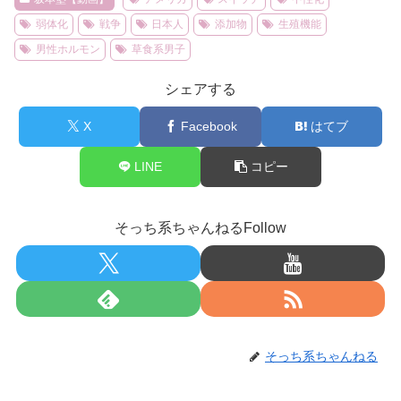
弱体化
戦争
日本人
添加物
生殖機能
男性ホルモン
草食系男子
シェアする
X
Facebook
はてブ
LINE
コピー
そっち系ちゃんねるFollow
そっち系ちゃんねる