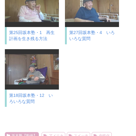
第25回坂本塾・1 再生
第27回坂本塾・4 いろ
計画を生き残る方法
いろな質問
第18回坂本塾・12 い
ろいろな質問
坂本塾【動画】
アメリカ
スイッチ
中性化