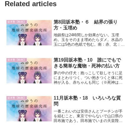
Related articles
第8回坂本塾・６ 結界の張り
坂本塾【動画】
方・玉埋め
地鎮祭は24時間しか効果がない。玉埋
め。玉をそのまま埋めたらダメ。水晶の
玉には5色の色紙で包む。南：赤、北：金
色、東：青、西：白 中央：黒 →南：
赤、北：黒、東：青、西：白 中央：
金 が正解と思われます。 30センチほ
第19回坂本塾・10 誰にでもで
坂本塾【動画】
って、炭を入れて、色紙...
きる簡単な魔物・死神の払い方
夢の中の仔犬：抱っこして欲しそうに足
にまとわりつく、つい抱きつくと体に死
神が入る、赤ちゃんも同じ（※死神はか
わいいものに化けて近付いてくる）男性
相手の場合、仔犬が効かないので綺麗な
女性に化ける、キスすると一巻の終わ
11月坂本塾・18 いろいろな質
坂本塾【動画】
り、命を取られる、悪魔のキ...
問
一番こわいのは安倍さんとプーチンが手
を組むこと。東京でやらないで山口県の
田布施であう。田布施でいまの天皇陛下
も来るんだろう。クローンつくる、ヒラ
リーさんのクローン作ってもどうやって