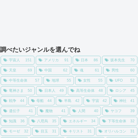
調べたいジャンルを選んでね
宇宙人
151
アメリカ
91
日本
86
坂本先生
70
天皇
69
中国
62
魂
61
男性
60
中等生命体
57
地球
55
女性
55
UFO
52
竜神さま
50
日本人
49
高等生命体
48
ロシア
45
戦争
44
母船
44
半島
42
宇宙
42
神社
41
遺伝子
41
魔物
41
人間
40
ヤコフ
39
知識
36
八咫烏
35
エネルギー
34
下等生命体
32
モーゼ
32
目玉
31
キリスト
31
オリハルコン
31