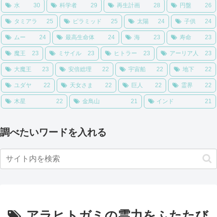
水
30
科学者
29
再生計画
28
円盤
26
タミアラ
25
ピラミッド
25
太陽
24
子供
24
ムー
24
最高生命体
24
海
23
寿命
23
魔王
23
ミサイル
23
ヒトラー
23
アーリア人
23
大魔王
23
安倍総理
22
宇宙船
22
地下
22
ユダヤ
22
天女さま
22
巨人
22
霊界
22
木星
22
金鳥山
21
インド
21
調べたいワードを入れる
アラヒトガミの霊力をふたたび