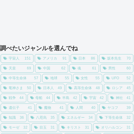
調べたいジャンルを選んでね
宇宙人
151
アメリカ
91
日本
86
坂本先生
70
天皇
69
中国
62
魂
61
男性
60
中等生命体
57
地球
55
女性
55
UFO
52
竜神さま
50
日本人
49
高等生命体
48
ロシア
45
戦争
44
母船
44
半島
42
宇宙
42
神社
41
遺伝子
41
魔物
41
人間
40
ヤコフ
39
知識
36
八咫烏
35
エネルギー
34
下等生命体
32
モーゼ
32
目玉
31
キリスト
31
オリハルコン
31