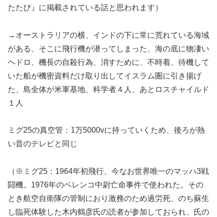
たたび』に掲載されている話と思われます）
→オーストラリアの横、インドの下に常に荒れている海域
がある、そこに飛行機が潜ってしまった、海の底に物凄い
ヘドロ、機長の自殺行為、消すために、不時着、待機して
いた船が機密資料だけ取り出してイスラム圏に引き揚げ
た、島全体が米軍基地、科学者４人、あとロスチャイルド
１人
ミグ25の真空管：1万5000vに持っていくため、後ろが熱
い昔のテレビと同じ
（※ミグ25：1964年初飛行、今なお世界唯一のマッハ3戦
闘機。1976年のベレンコ中尉亡命事件で使われた。その
とき航空自衛隊の管制におり激務のため過労死、のち蘇生
し臨死体験した木内鶴彦氏の読者が参加しておられ、氏の