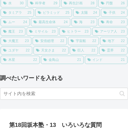
水
30
科学者
29
再生計画
28
円盤
26
タミアラ
25
ピラミッド
25
太陽
24
子供
24
ムー
24
最高生命体
24
海
23
寿命
23
魔王
23
ミサイル
23
ヒトラー
23
アーリア人
23
大魔王
23
安倍総理
22
宇宙船
22
地下
22
ユダヤ
22
天女さま
22
巨人
22
霊界
22
木星
22
金鳥山
21
インド
21
調べたいワードを入れる
第18回坂本塾・13 いろいろな質問