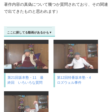
著作内容の真偽について幾つか質問されており、その関連
で出てきたものと思われます）
ここに探してる動画があるかも▼
第21回坂本塾・11 最
第12回特番坂本塾・4
終回 いろいろな質問
ロズウェル事件