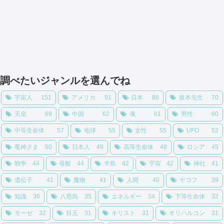
調べたいジャンルを選んでね
宇宙人
151
アメリカ
91
日本
86
坂本先生
70
天皇
69
中国
62
魂
61
男性
60
中等生命体
57
地球
55
女性
55
UFO
52
竜神さま
50
日本人
49
高等生命体
48
ロシア
45
戦争
44
母船
44
半島
42
宇宙
42
神社
41
遺伝子
41
魔物
41
人間
40
ヤコフ
39
知識
36
八咫烏
35
エネルギー
34
下等生命体
32
モーゼ
32
目玉
31
キリスト
31
オリハルコン
31