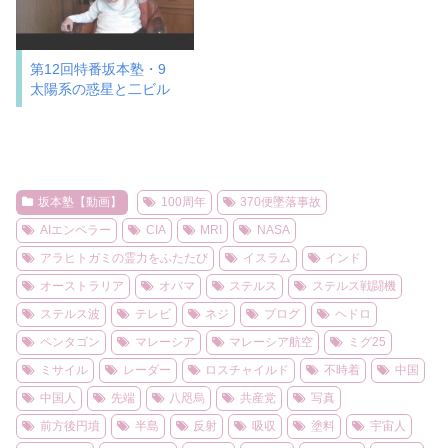
第12回特番坂本塾・9
太陽系の惑星と二ビル
坂本塾【動画】
100周年
370便墜落事故
AIエンペラー
CIA
MRI
NASA
アラヒトガミの霊力をふたたび
イスラム
インド
オーストラリア
オバマ
ステルス
ステルス戦闘機
ステルス波
テレビ
ネジ
ブログ
ヘドロ
ペンタゴン
マレーシア
マレーシア航空
ミグ25
ミサイル
レーダー
ロスチャイルド
不時着
中国
中国人
先端
八咫烏
共産党
写真
前方後円墳
半島
反射
吸収
塗料
宇宙人