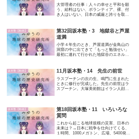
大管理者の仕事：人々の幸せと平和を願
う、給料はない、ボランティア、裸、付
き人はいない、日本の威厳と誇りを取り
戻すには：日本は戦争に負けたのではな
い、戦争を終了させた、日本と戦って負
けた国が戦勝国を名乗るトランプは昔の
第32回坂本塾・3 地獄谷と芦屋
坂本塾【動画】
アメリカの策略の間違いを...
道満
小学４年生のとき、芦屋道満が金鳥山の
洞窟の中に出てきて「もっと勉強せい」
最初に連れて行かれた地獄谷のエネルギ
ーで空も飛べる、箇所によって違う芦屋
道満以前、太古の時代からあるエネルギ
ー大魔王も出てくる、撮影、舞った木の
11月坂本塾・14 先生の前世
坂本塾【動画】
葉はUFO金鳥山の入口を...
ラスプーチンの次の生、鳴門に生まれた
ときに修行が完成した。先生の前世はラ
スプーチン。大塚美術館はイラン人顔宇
宙人がいた場所。今生の一個前、ラスプ
ーチンの後の生で修行が完成した。一番
最後の修行が鳴門、そこで修行が完成し
た。ラスプーチンがなくな...
第18回坂本塾・11 いろいろな
坂本塾【動画】
質問
これから起こる地球規模の災害、日本の
未来は？→日本に戦争を仕向けてくる、
１時間、1000メガトン、広場、5400発富
士演習：富士山型の弾道に世界が驚愕ペ