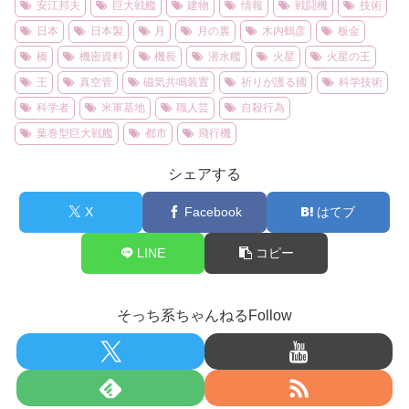
安江邦夫
巨大戦艦
建物
情報
戦闘機
技術
日本
日本製
月
月の裏
木内鶴彦
板金
橋
機密資料
機長
潜水艦
火星
火星の王
王
真空管
磁気共鳴装置
祈りが護る國
科学技術
科学者
米軍基地
職人芸
自殺行為
葉巻型巨大戦艦
都市
飛行機
シェアする
X
Facebook
はてブ
LINE
コピー
そっち系ちゃんねるFollow