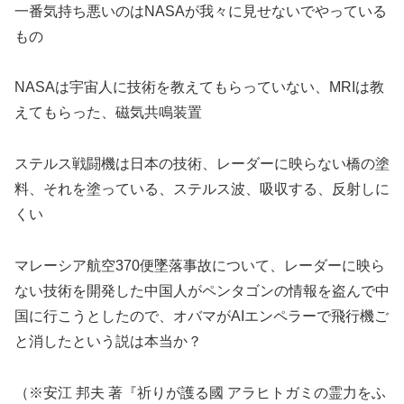
一番気持ち悪いのはNASAが我々に見せないでやっている
もの
NASAは宇宙人に技術を教えてもらっていない、MRIは教
えてもらった、磁気共鳴装置
ステルス戦闘機は日本の技術、レーダーに映らない橋の塗
料、それを塗っている、ステルス波、吸収する、反射しに
くい
マレーシア航空370便墜落事故について、レーダーに映ら
ない技術を開発した中国人がペンタゴンの情報を盗んで中
国に行こうとしたので、オバマがAIエンペラーで飛行機ご
と消したという説は本当か？
（※安江 邦夫 著『祈りが護る國 アラヒトガミの霊力をふ