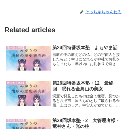
そっち系ちゃんねる
Related articles
第24回特番坂本塾 よもやま話
坂本塾【動画】
密教の中の教えどの仏、どの宇宙人と接
したらどう幸せになれるか神社でお札を
もらったら１年以内にお礼参りで返さな
いといけないお守りぐらいなら構わな
い、ハワイでも神様のお守りをぶら下げ
てマラソンを走って優勝する日本は外国
から見て奇異祇園祭：イスラ...
第26回特番坂本塾・12 最終
坂本塾【動画】
回 眠れる金鳥山の美女
洞窟で発見したものは全て秘密、見つか
ると六甲市、国のものとして取られる金
属、上はガラス、宇宙人が寝ていた、生
きている様子、仮死状態、冷凍保存のよ
うだが冷凍されていない、綺麗な女性、
眠れる美女、怖くない生き返らせて固形
第28回坂本塾・2 大管理者様・
坂本塾【動画】
物を食べさせると固形物の...
竜神さん・光の柱