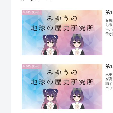
第
坂本塾【動画】
台風
ら来
ーが
子が
第
坂本塾【動画】
六甲
が高
隠す
コフ