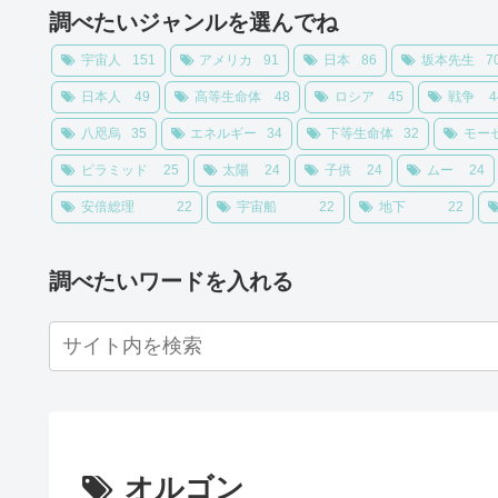
調べたいジャンルを選んでね
宇宙人
151
アメリカ
91
日本
86
坂本先生
7
日本人
49
高等生命体
48
ロシア
45
戦争
4
八咫烏
35
エネルギー
34
下等生命体
32
モー
ピラミッド
25
太陽
24
子供
24
ムー
24
安倍総理
22
宇宙船
22
地下
22
調べたいワードを入れる
オルゴン