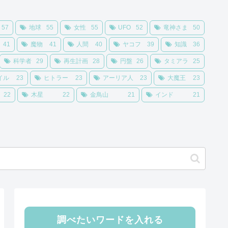
57
地球
55
女性
55
UFO
52
竜神さま
50
41
魔物
41
人間
40
ヤコフ
39
知識
36
科学者
29
再生計画
28
円盤
26
タミアラ
25
イル
23
ヒトラー
23
アーリア人
23
大魔王
23
22
木星
22
金鳥山
21
インド
21
調べたいワードを入れる