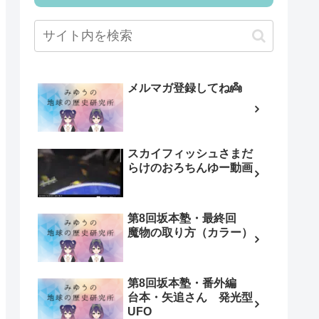
メルマガ登録してね👼
スカイフィッシュさまだ
らけのおろちんゆー動画
第8回坂本塾・最終回
魔物の取り方（カラー）
第8回坂本塾・番外編
台本・矢追さん 発光型
UFO