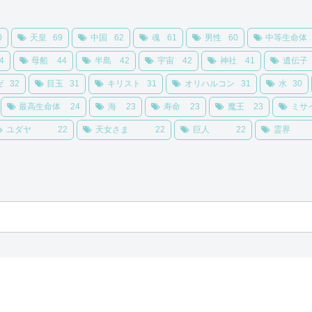
0
天皇
69
中国
62
魂
61
男性
60
中等生命体
4
母船
44
半島
42
宇宙
42
神社
41
遺伝子
ゼ
32
目玉
31
キリスト
31
オリハルコン
31
水
30
最高生命体
24
海
23
寿命
23
魔王
23
ミサ
ユダヤ
22
天女さま
22
巨人
22
霊界