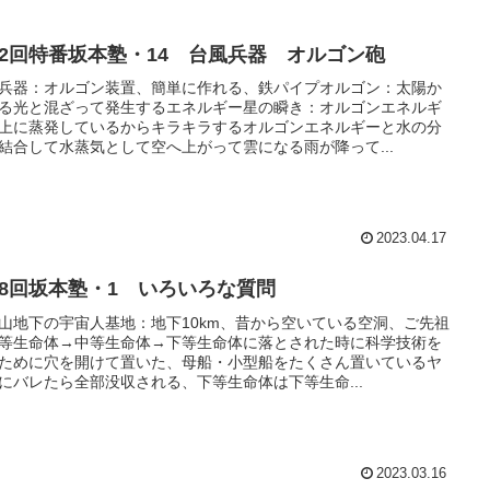
12回特番坂本塾・14 台風兵器 オルゴン砲
兵器：オルゴン装置、簡単に作れる、鉄パイプオルゴン：太陽か
る光と混ざって発生するエネルギー星の瞬き：オルゴンエネルギ
上に蒸発しているからキラキラするオルゴンエネルギーと水の分
結合して水蒸気として空へ上がって雲になる雨が降って...
2023.04.17
18回坂本塾・1 いろいろな質問
山地下の宇宙人基地：地下10km、昔から空いている空洞、ご先祖
等生命体→中等生命体→下等生命体に落とされた時に科学技術を
ために穴を開けて置いた、母船・小型船をたくさん置いているヤ
にバレたら全部没収される、下等生命体は下等生命...
2023.03.16