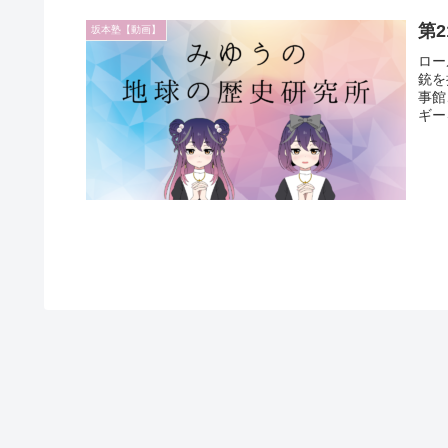
第
坂本塾【動画】
ロー
銃を
事館
ギー