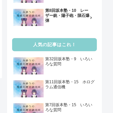
第8回坂本塾・10 レー
ザー銃・陽子砲・隕石爆
弾
人気の記事はこれ！
第32回坂本塾・9 いろい
ろな質問
第11回坂本塾・15 ホログ
ラム通信機
第7回坂本塾・15 いろい
ろな質問