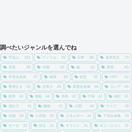
調べたいジャンルを選んでね
宇宙人
151
アメリカ
91
日本
86
坂本先生
70
天皇
69
中国
62
魂
61
男性
60
中等生命体
57
地球
55
女性
55
UFO
52
竜神さま
50
日本人
49
高等生命体
48
ロシア
45
戦争
44
母船
44
半島
42
宇宙
42
神社
41
遺伝子
41
魔物
41
人間
40
ヤコフ
39
知識
36
八咫烏
35
エネルギー
34
下等生命体
32
モーゼ
32
目玉
31
キリスト
31
オリハルコン
31