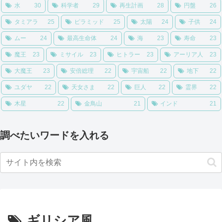
水
30
科学者
29
再生計画
28
円盤
26
タミアラ
25
ピラミッド
25
太陽
24
子供
24
ムー
24
最高生命体
24
海
23
寿命
23
魔王
23
ミサイル
23
ヒトラー
23
アーリア人
23
大魔王
23
安倍総理
22
宇宙船
22
地下
22
ユダヤ
22
天女さま
22
巨人
22
霊界
22
木星
22
金鳥山
21
インド
21
調べたいワードを入れる
ギリシア風