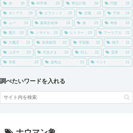
水
30
科学者
29
再生計画
28
円盤
26
タミアラ
25
ピラミッド
25
太陽
24
子供
24
ムー
24
最高生命体
24
海
23
寿命
23
魔王
23
ミサイル
23
ヒトラー
23
アーリア人
23
大魔王
23
安倍総理
22
宇宙船
22
地下
22
ユダヤ
22
天女さま
22
巨人
22
霊界
22
木星
22
金鳥山
21
インド
21
調べたいワードを入れる
ナウマン象