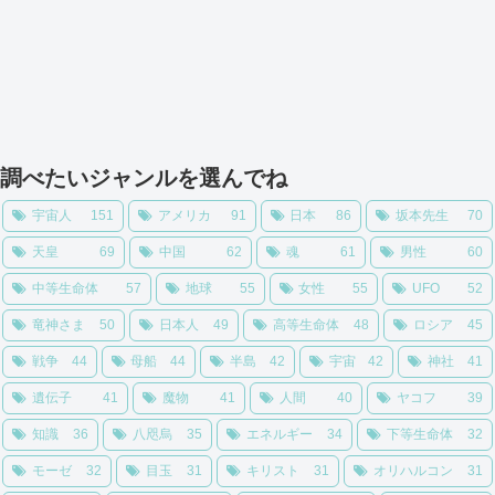
調べたいジャンルを選んでね
宇宙人
151
アメリカ
91
日本
86
坂本先生
70
天皇
69
中国
62
魂
61
男性
60
中等生命体
57
地球
55
女性
55
UFO
52
竜神さま
50
日本人
49
高等生命体
48
ロシア
45
戦争
44
母船
44
半島
42
宇宙
42
神社
41
遺伝子
41
魔物
41
人間
40
ヤコフ
39
知識
36
八咫烏
35
エネルギー
34
下等生命体
32
モーゼ
32
目玉
31
キリスト
31
オリハルコン
31