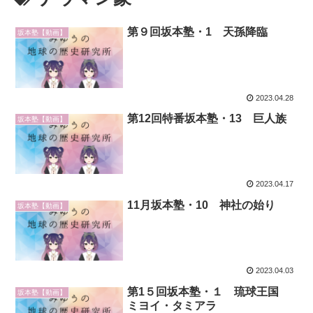
第９回坂本塾・1 天孫降臨
坂本塾【動画】
2023.04.28
第12回特番坂本塾・13 巨人族
坂本塾【動画】
2023.04.17
11月坂本塾・10 神社の始り
坂本塾【動画】
2023.04.03
第1５回坂本塾・１ 琉球王国
坂本塾【動画】
ミヨイ・タミアラ