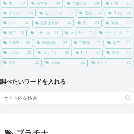
水
30
科学者
29
再生計画
28
円盤
26
タミアラ
25
ピラミッド
25
太陽
24
子供
24
ムー
24
最高生命体
24
海
23
寿命
23
魔王
23
ミサイル
23
ヒトラー
23
アーリア人
23
大魔王
23
安倍総理
22
宇宙船
22
地下
22
ユダヤ
22
天女さま
22
巨人
22
霊界
22
木星
22
金鳥山
21
インド
21
調べたいワードを入れる
プラチナ