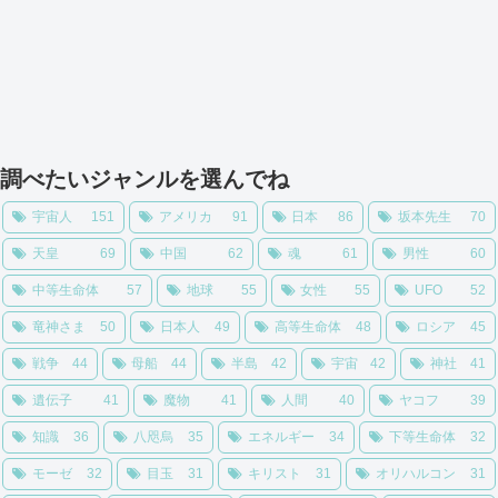
調べたいジャンルを選んでね
宇宙人
151
アメリカ
91
日本
86
坂本先生
70
天皇
69
中国
62
魂
61
男性
60
中等生命体
57
地球
55
女性
55
UFO
52
竜神さま
50
日本人
49
高等生命体
48
ロシア
45
戦争
44
母船
44
半島
42
宇宙
42
神社
41
遺伝子
41
魔物
41
人間
40
ヤコフ
39
知識
36
八咫烏
35
エネルギー
34
下等生命体
32
モーゼ
32
目玉
31
キリスト
31
オリハルコン
31