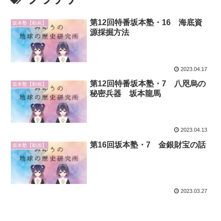
第12回特番坂本塾・16 海底資
坂本塾【動画】
源採掘方法
2023.04.17
第12回特番坂本塾・7 八咫烏の
坂本塾【動画】
秘密兵器 坂本龍馬
2023.04.13
第16回坂本塾・7 金銀財宝の話
坂本塾【動画】
2023.03.27