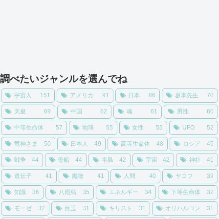
調べたいジャンルを選んでね
宇宙人
151
アメリカ
91
日本
86
坂本先生
70
天皇
69
中国
62
魂
61
男性
60
中等生命体
57
地球
55
女性
55
UFO
52
竜神さま
50
日本人
49
高等生命体
48
ロシア
45
戦争
44
母船
44
半島
42
宇宙
42
神社
41
遺伝子
41
魔物
41
人間
40
ヤコフ
39
知識
36
八咫烏
35
エネルギー
34
下等生命体
32
モーゼ
32
目玉
31
キリスト
31
オリハルコン
31