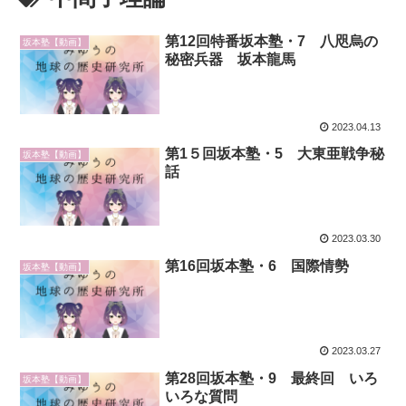
第12回特番坂本塾・7 八咫烏の
坂本塾【動画】
秘密兵器 坂本龍馬
2023.04.13
第1５回坂本塾・5 大東亜戦争秘
坂本塾【動画】
話
2023.03.30
第16回坂本塾・6 国際情勢
坂本塾【動画】
2023.03.27
第28回坂本塾・9 最終回 いろ
坂本塾【動画】
いろな質問