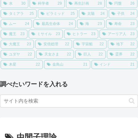
水
30
科学者
29
再生計画
28
円盤
26
タミアラ
25
ピラミッド
25
太陽
24
子供
24
ムー
24
最高生命体
24
海
23
寿命
23
魔王
23
ミサイル
23
ヒトラー
23
アーリア人
23
大魔王
23
安倍総理
22
宇宙船
22
地下
22
ユダヤ
22
天女さま
22
巨人
22
霊界
22
木星
22
金鳥山
21
インド
21
調べたいワードを入れる
中間子理論