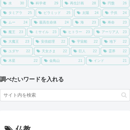
水
30
科学者
29
再生計画
28
円盤
26
タミアラ
25
ピラミッド
25
太陽
24
子供
24
ムー
24
最高生命体
24
海
23
寿命
23
魔王
23
ミサイル
23
ヒトラー
23
アーリア人
23
大魔王
23
安倍総理
22
宇宙船
22
地下
22
ユダヤ
22
天女さま
22
巨人
22
霊界
22
木星
22
金鳥山
21
インド
21
調べたいワードを入れる
仏教