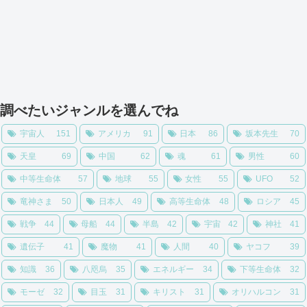
調べたいジャンルを選んでね
宇宙人
151
アメリカ
91
日本
86
坂本先生
70
天皇
69
中国
62
魂
61
男性
60
中等生命体
57
地球
55
女性
55
UFO
52
竜神さま
50
日本人
49
高等生命体
48
ロシア
45
戦争
44
母船
44
半島
42
宇宙
42
神社
41
遺伝子
41
魔物
41
人間
40
ヤコフ
39
知識
36
八咫烏
35
エネルギー
34
下等生命体
32
モーゼ
32
目玉
31
キリスト
31
オリハルコン
31