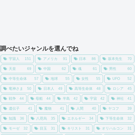
調べたいジャンルを選んでね
宇宙人
151
アメリカ
91
日本
86
坂本先生
70
天皇
69
中国
62
魂
61
男性
60
中等生命体
57
地球
55
女性
55
UFO
52
竜神さま
50
日本人
49
高等生命体
48
ロシア
45
戦争
44
母船
44
半島
42
宇宙
42
神社
41
遺伝子
41
魔物
41
人間
40
ヤコフ
39
知識
36
八咫烏
35
エネルギー
34
下等生命体
32
モーゼ
32
目玉
31
キリスト
31
オリハルコン
31