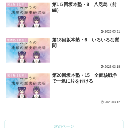
第1５回坂本塾・8 八咫烏（前
坂本塾【動画】
編）
2023.03.31
第18回坂本塾・6 いろいろな質
坂本塾【動画】
問
2023.03.18
第20回坂本塾・15 全面核戦争
坂本塾【動画】
で一気に片を付ける
2023.03.12
次のページ