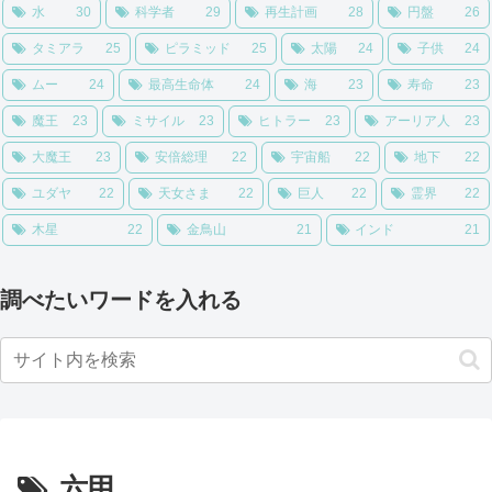
水
30
科学者
29
再生計画
28
円盤
26
タミアラ
25
ピラミッド
25
太陽
24
子供
24
ムー
24
最高生命体
24
海
23
寿命
23
魔王
23
ミサイル
23
ヒトラー
23
アーリア人
23
大魔王
23
安倍総理
22
宇宙船
22
地下
22
ユダヤ
22
天女さま
22
巨人
22
霊界
22
木星
22
金鳥山
21
インド
21
調べたいワードを入れる
六甲