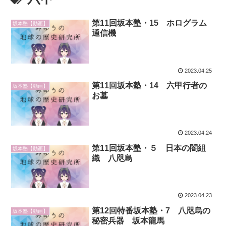
第11回坂本塾・15 ホログラム
坂本塾【動画】
通信機
2023.04.25
第11回坂本塾・14 六甲行者の
坂本塾【動画】
お墓
2023.04.24
第11回坂本塾・５ 日本の闇組
坂本塾【動画】
織 八咫烏
2023.04.23
第12回特番坂本塾・7 八咫烏の
坂本塾【動画】
秘密兵器 坂本龍馬