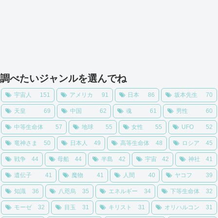
調べたいジャンルを選んでね
宇宙人
151
アメリカ
91
日本
86
坂本先生
70
天皇
69
中国
62
魂
61
男性
60
中等生命体
57
地球
55
女性
55
UFO
52
竜神さま
50
日本人
49
高等生命体
48
ロシア
45
戦争
44
母船
44
半島
42
宇宙
42
神社
41
遺伝子
41
魔物
41
人間
40
ヤコフ
39
知識
36
八咫烏
35
エネルギー
34
下等生命体
32
モーゼ
32
目玉
31
キリスト
31
オリハルコン
31