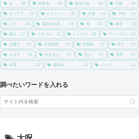
水
30
科学者
29
再生計画
28
円盤
26
タミアラ
25
ピラミッド
25
太陽
24
子供
24
ムー
24
最高生命体
24
海
23
寿命
23
魔王
23
ミサイル
23
ヒトラー
23
アーリア人
23
大魔王
23
安倍総理
22
宇宙船
22
地下
22
ユダヤ
22
天女さま
22
巨人
22
霊界
22
木星
22
金鳥山
21
インド
21
調べたいワードを入れる
大呪