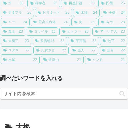
水
30
科学者
29
再生計画
28
円盤
26
タミアラ
25
ピラミッド
25
太陽
24
子供
24
ムー
24
最高生命体
24
海
23
寿命
23
魔王
23
ミサイル
23
ヒトラー
23
アーリア人
23
大魔王
23
安倍総理
22
宇宙船
22
地下
22
ユダヤ
22
天女さま
22
巨人
22
霊界
22
木星
22
金鳥山
21
インド
21
調べたいワードを入れる
大根