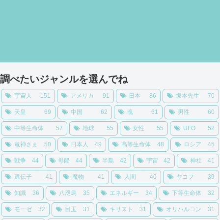
調べたいジャンルを選んでね
宇宙人
151
アメリカ
91
日本
86
坂本先生
70
天皇
69
中国
62
魂
61
男性
60
中等生命体
57
地球
55
女性
55
UFO
52
竜神さま
50
日本人
49
高等生命体
48
ロシア
45
戦争
44
母船
44
半島
42
宇宙
42
神社
41
遺伝子
41
魔物
41
人間
40
ヤコフ
39
知識
36
八咫烏
35
エネルギー
34
下等生命体
32
モーゼ
32
目玉
31
キリスト
31
オリハルコン
31