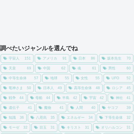
調べたいジャンルを選んでね
宇宙人
151
アメリカ
91
日本
86
坂本先生
70
天皇
69
中国
62
魂
61
男性
60
中等生命体
57
地球
55
女性
55
UFO
52
竜神さま
50
日本人
49
高等生命体
48
ロシア
45
戦争
44
母船
44
半島
42
宇宙
42
神社
41
遺伝子
41
魔物
41
人間
40
ヤコフ
39
知識
36
八咫烏
35
エネルギー
34
下等生命体
32
モーゼ
32
目玉
31
キリスト
31
オリハルコン
31