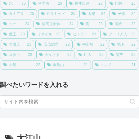
水
30
科学者
29
再生計画
28
円盤
26
タミアラ
25
ピラミッド
25
太陽
24
子供
24
ムー
24
最高生命体
24
海
23
寿命
23
魔王
23
ミサイル
23
ヒトラー
23
アーリア人
23
大魔王
23
安倍総理
22
宇宙船
22
地下
22
ユダヤ
22
天女さま
22
巨人
22
霊界
22
木星
22
金鳥山
21
インド
21
調べたいワードを入れる
大江山