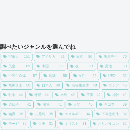
調べたいジャンルを選んでね
宇宙人
151
アメリカ
91
日本
86
坂本先生
70
天皇
69
中国
62
魂
61
男性
60
中等生命体
57
地球
55
女性
55
UFO
52
竜神さま
50
日本人
49
高等生命体
48
ロシア
45
戦争
44
母船
44
半島
42
宇宙
42
神社
41
遺伝子
41
魔物
41
人間
40
ヤコフ
39
知識
36
八咫烏
35
エネルギー
34
下等生命体
32
モーゼ
32
目玉
31
キリスト
31
オリハルコン
31