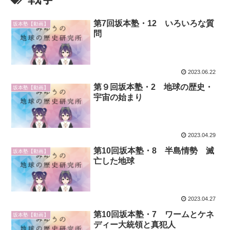
第7回坂本塾・12 いろいろな質
坂本塾【動画】
問
2023.06.22
第９回坂本塾・2 地球の歴史・
坂本塾【動画】
宇宙の始まり
2023.04.29
第10回坂本塾・8 半島情勢 滅
坂本塾【動画】
亡した地球
2023.04.27
第10回坂本塾・7 ワームとケネ
坂本塾【動画】
ディー大統領と真犯人