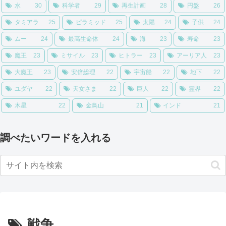
水
30
科学者
29
再生計画
28
円盤
26
タミアラ
25
ピラミッド
25
太陽
24
子供
24
ムー
24
最高生命体
24
海
23
寿命
23
魔王
23
ミサイル
23
ヒトラー
23
アーリア人
23
大魔王
23
安倍総理
22
宇宙船
22
地下
22
ユダヤ
22
天女さま
22
巨人
22
霊界
22
木星
22
金鳥山
21
インド
21
調べたいワードを入れる
戦争