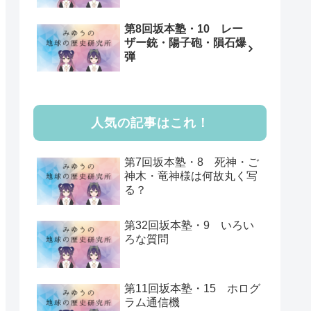
第8回坂本塾・10 レー
ザー銃・陽子砲・隕石爆
弾
人気の記事はこれ！
第7回坂本塾・8 死神・ご
神木・竜神様は何故丸く写
る？
第32回坂本塾・9 いろい
ろな質問
第11回坂本塾・15 ホログ
ラム通信機