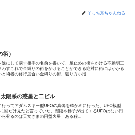
そっち系ちゃんねる
の術）
を逆にして戻す相手の名前を書いて、足止めの術をかける不動明王
まわすこれで金縛りの術をかけることができる絶対に術にはかかる
と術者の修行度合い金縛りの術、破り方小指...
 太陽系の惑星と二ビル
行ってアダムスキー型UFOの真偽を確かめに行った、UFO模型
を1回だけ見たと言っていた、階段や梯子が出てくるUFOはない円
ら登るのは天女さまの円盤火星：ある程...