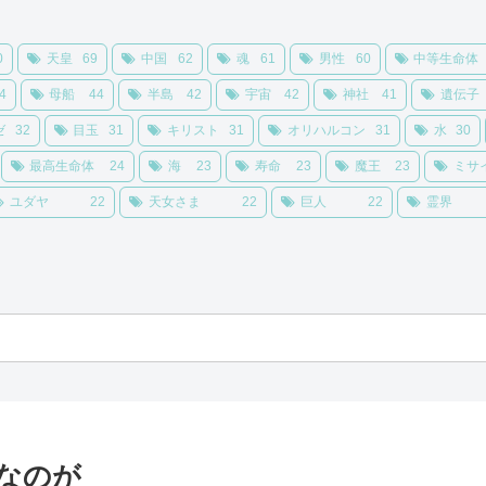
0
天皇
69
中国
62
魂
61
男性
60
中等生命体
4
母船
44
半島
42
宇宙
42
神社
41
遺伝子
ゼ
32
目玉
31
キリスト
31
オリハルコン
31
水
30
最高生命体
24
海
23
寿命
23
魔王
23
ミサ
ユダヤ
22
天女さま
22
巨人
22
霊界
険なのが