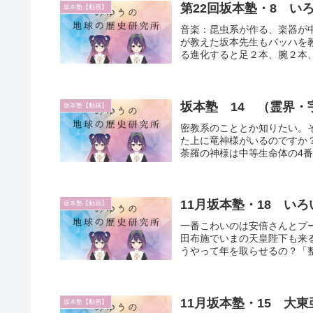
第22回坂本塾・8 い
坂本塾【動画】
音楽：昆虫系が作る、楽器が
が教えた坂本先生もバッハを
る進化すると足２本、腕２本、
坂本塾 14 （霊界・
坂本塾【動画】
密教系のこととか知りたい。
た上に竜神様がいるのですか
荼羅の神様は中等生命体の4番
11月坂本塾・18 い
坂本塾【動画】
一番こわいのは安倍さんとプ
田布施でいまの天皇陛下も来
うやって年を取らせるの？「整
11月坂本塾・15 大
坂本塾【動画】