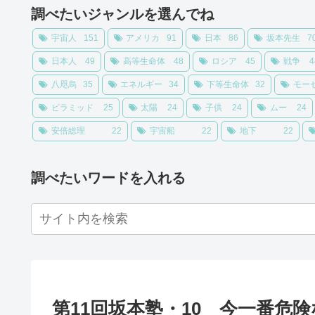
調べたいジャンルを選んでね
宇宙人
151
アメリカ
91
日本
86
坂本先生
7
日本人
49
高等生命体
48
ロシア
45
戦争
4
八咫烏
35
エネルギー
34
下等生命体
32
モー
ピラミッド
25
太陽
24
子供
24
ムー
24
安倍総理
22
宇宙船
22
地下
22
調べたいワードを入れる
第11回坂本塾・10 今一番危