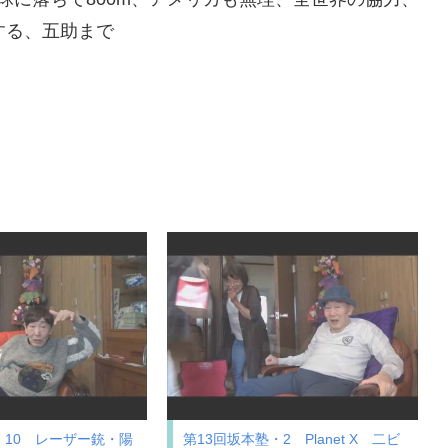
達する、五助まで
・10 レーザー銃・陽
第13回坂本塾・2 Planet X 二ビ