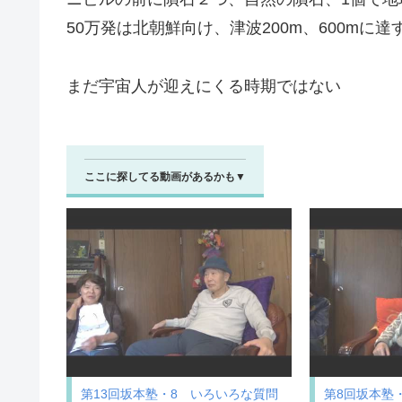
50万発は北朝鮮向け、津波200m、600mに
まだ宇宙人が迎えにくる時期ではない
ここに探してる動画があるかも▼
第13回坂本塾・8 いろいろな質問
第8回坂本塾