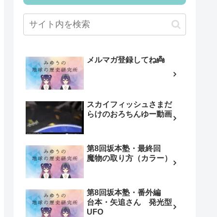
メルマガ登録してね👼
スカイフィッシュさまだ
らけのおろちんゆー動画
第8回坂本塾・最終回
魔物の取り方（カラー）
第8回坂本塾・番外編
台本・矢追さん 発光型
UFO