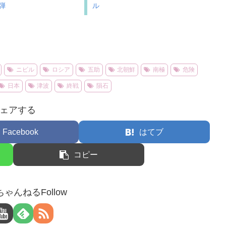
弾
ル
ニビル
ロシア
五助
北朝鮮
南極
危険
日本
津波
終戦
隕石
ェアする
Facebook
はてブ
コピー
ゃんねるFollow