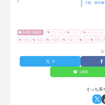
子砲・隕石爆
坂本塾【動画】
アメリカ
ウラン
オリンピック
地球
地震
大地震
宇宙人
山
戦争
シ
X
LINE
そっち系ち