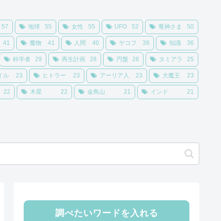
57
地球
55
女性
55
UFO
52
竜神さま
50
41
魔物
41
人間
40
ヤコフ
39
知識
36
科学者
29
再生計画
28
円盤
26
タミアラ
25
イル
23
ヒトラー
23
アーリア人
23
大魔王
23
22
木星
22
金鳥山
21
インド
21
調べたいワードを入れる