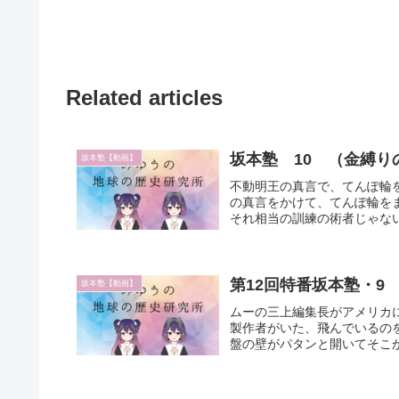
Related articles
坂本塾 10 （金縛り
坂本塾【動画】
不動明王の真言で、てんぽ輪
の真言をかけて、てんぽ輪を
それ相当の訓練の術者じゃない
第12回特番坂本塾・9
坂本塾【動画】
ムーの三上編集長がアメリカに
製作者がいた、飛んでいるの
盤の壁がパタンと開いてそこか