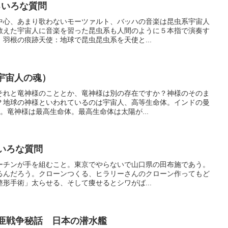
ろいろな質問
中心、あまり歌わないモーツァルト、バッハの音楽は昆虫系宇宙人
教えた宇宙人に音楽を習った昆虫系も人間のように５本指で演奏す
羽根の痕跡天使：地球で昆虫昆虫系を天使と...
宇宙人の魂）
それと竜神様のこととか、竜神様は別の存在ですか？神様のそのま
？地球の神様といわれているのは宇宙人、高等生命体。インドの曼
。竜神様は最高生命体。最高生命体は太陽が...
ろいろな質問
ーチンが手を組むこと。東京でやらないで山口県の田布施であう。
るんだろう。クローンつくる、ヒラリーさんのクローン作ってもど
形手術」太らせる、そして痩せるとシワがば...
東亜戦争秘話 日本の潜水艦