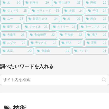
水
30
科学者
29
再生計画
28
円盤
26
タミアラ
25
ピラミッド
25
太陽
24
子供
24
ムー
24
最高生命体
24
海
23
寿命
23
魔王
23
ミサイル
23
ヒトラー
23
アーリア人
23
大魔王
23
安倍総理
22
宇宙船
22
地下
22
ユダヤ
22
天女さま
22
巨人
22
霊界
22
木星
22
金鳥山
21
インド
21
調べたいワードを入れる
技術