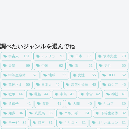
調べたいジャンルを選んでね
宇宙人
151
アメリカ
91
日本
86
坂本先生
70
天皇
69
中国
62
魂
61
男性
60
中等生命体
57
地球
55
女性
55
UFO
52
竜神さま
50
日本人
49
高等生命体
48
ロシア
45
戦争
44
母船
44
半島
42
宇宙
42
神社
41
遺伝子
41
魔物
41
人間
40
ヤコフ
39
知識
36
八咫烏
35
エネルギー
34
下等生命体
32
モーゼ
32
目玉
31
キリスト
31
オリハルコン
31