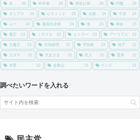
水
30
科学者
29
再生計画
28
円盤
26
タミアラ
25
ピラミッド
25
太陽
24
子供
24
ムー
24
最高生命体
24
海
23
寿命
23
魔王
23
ミサイル
23
ヒトラー
23
アーリア人
23
大魔王
23
安倍総理
22
宇宙船
22
地下
22
ユダヤ
22
天女さま
22
巨人
22
霊界
22
木星
22
金鳥山
21
インド
21
調べたいワードを入れる
民主党