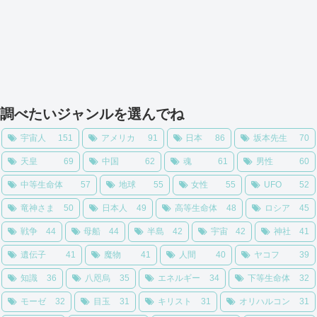
調べたいジャンルを選んでね
宇宙人
151
アメリカ
91
日本
86
坂本先生
70
天皇
69
中国
62
魂
61
男性
60
中等生命体
57
地球
55
女性
55
UFO
52
竜神さま
50
日本人
49
高等生命体
48
ロシア
45
戦争
44
母船
44
半島
42
宇宙
42
神社
41
遺伝子
41
魔物
41
人間
40
ヤコフ
39
知識
36
八咫烏
35
エネルギー
34
下等生命体
32
モーゼ
32
目玉
31
キリスト
31
オリハルコン
31