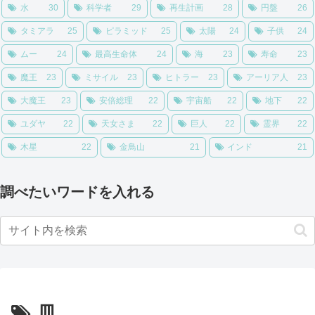
水
30
科学者
29
再生計画
28
円盤
26
タミアラ
25
ピラミッド
25
太陽
24
子供
24
ムー
24
最高生命体
24
海
23
寿命
23
魔王
23
ミサイル
23
ヒトラー
23
アーリア人
23
大魔王
23
安倍総理
22
宇宙船
22
地下
22
ユダヤ
22
天女さま
22
巨人
22
霊界
22
木星
22
金鳥山
21
インド
21
調べたいワードを入れる
皿