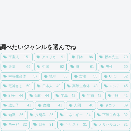
調べたいジャンルを選んでね
宇宙人
151
アメリカ
91
日本
86
坂本先生
70
天皇
69
中国
62
魂
61
男性
60
中等生命体
57
地球
55
女性
55
UFO
52
竜神さま
50
日本人
49
高等生命体
48
ロシア
45
戦争
44
母船
44
半島
42
宇宙
42
神社
41
遺伝子
41
魔物
41
人間
40
ヤコフ
39
知識
36
八咫烏
35
エネルギー
34
下等生命体
32
モーゼ
32
目玉
31
キリスト
31
オリハルコン
31