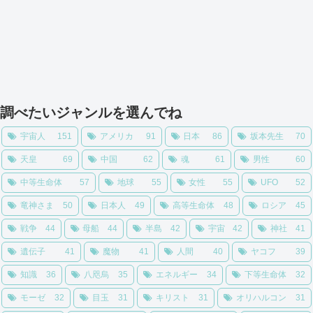
調べたいジャンルを選んでね
宇宙人
151
アメリカ
91
日本
86
坂本先生
70
天皇
69
中国
62
魂
61
男性
60
中等生命体
57
地球
55
女性
55
UFO
52
竜神さま
50
日本人
49
高等生命体
48
ロシア
45
戦争
44
母船
44
半島
42
宇宙
42
神社
41
遺伝子
41
魔物
41
人間
40
ヤコフ
39
知識
36
八咫烏
35
エネルギー
34
下等生命体
32
モーゼ
32
目玉
31
キリスト
31
オリハルコン
31