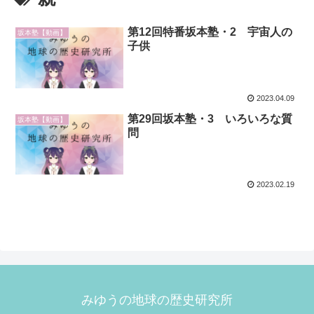
第12回特番坂本塾・2 宇宙人の
坂本塾【動画】
子供
2023.04.09
第29回坂本塾・3 いろいろな質
坂本塾【動画】
問
2023.02.19
みゆうの地球の歴史研究所