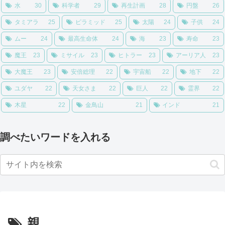
水
30
科学者
29
再生計画
28
円盤
26
タミアラ
25
ピラミッド
25
太陽
24
子供
24
ムー
24
最高生命体
24
海
23
寿命
23
魔王
23
ミサイル
23
ヒトラー
23
アーリア人
23
大魔王
23
安倍総理
22
宇宙船
22
地下
22
ユダヤ
22
天女さま
22
巨人
22
霊界
22
木星
22
金鳥山
21
インド
21
調べたいワードを入れる
親