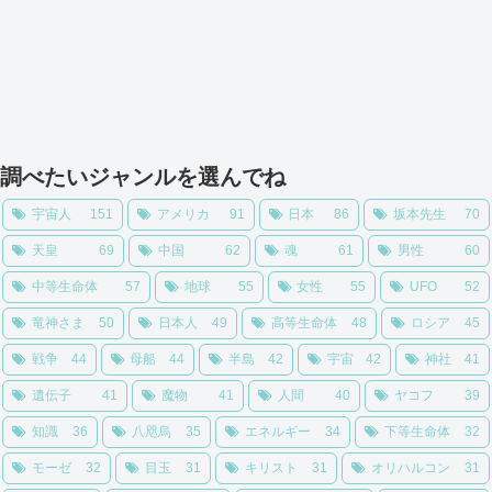
調べたいジャンルを選んでね
宇宙人
151
アメリカ
91
日本
86
坂本先生
70
天皇
69
中国
62
魂
61
男性
60
中等生命体
57
地球
55
女性
55
UFO
52
竜神さま
50
日本人
49
高等生命体
48
ロシア
45
戦争
44
母船
44
半島
42
宇宙
42
神社
41
遺伝子
41
魔物
41
人間
40
ヤコフ
39
知識
36
八咫烏
35
エネルギー
34
下等生命体
32
モーゼ
32
目玉
31
キリスト
31
オリハルコン
31