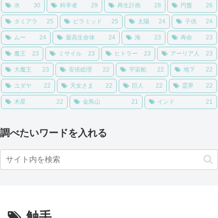
水
30
科学者
29
再生計画
28
円盤
26
タミアラ
25
ピラミッド
25
太陽
24
子供
24
ムー
24
最高生命体
24
海
23
寿命
23
魔王
23
ミサイル
23
ヒトラー
23
アーリア人
23
大魔王
23
安倍総理
22
宇宙船
22
地下
22
ユダヤ
22
天女さま
22
巨人
22
霊界
22
木星
22
金鳥山
21
インド
21
調べたいワードを入れる
触手