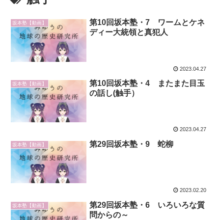
第10回坂本塾・7 ワームとケネ
坂本塾【動画】
ディー大統領と真犯人
2023.04.27
第10回坂本塾・4 またまた目玉
坂本塾【動画】
の話し(触手）
2023.04.27
第29回坂本塾・9 蛇柳
坂本塾【動画】
2023.02.20
第29回坂本塾・6 いろいろな質
坂本塾【動画】
問からの～