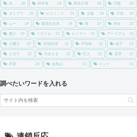
水
30
科学者
29
再生計画
28
円盤
26
タミアラ
25
ピラミッド
25
太陽
24
子供
24
ムー
24
最高生命体
24
海
23
寿命
23
魔王
23
ミサイル
23
ヒトラー
23
アーリア人
23
大魔王
23
安倍総理
22
宇宙船
22
地下
22
ユダヤ
22
天女さま
22
巨人
22
霊界
22
木星
22
金鳥山
21
インド
21
調べたいワードを入れる
連鎖反応