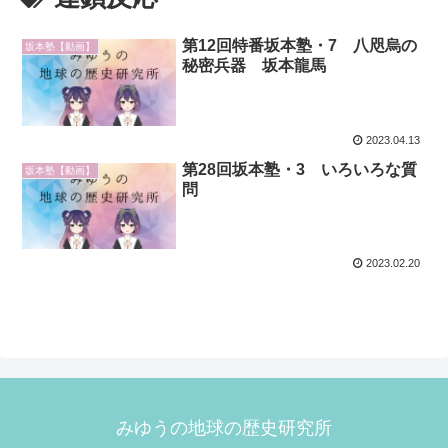
第12回特番坂本塾・7 八咫烏の
坂本塾【動画】
秘密兵器 坂本龍馬
2023.04.13
第28回坂本塾・3 いろいろな質
坂本塾【動画】
問
2023.02.20
みゆうの地球の歴史研究所