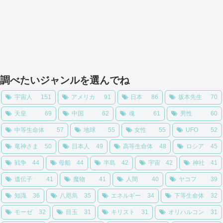
調べたいジャンルを選んでね
宇宙人
151
アメリカ
91
日本
86
坂本先生
70
天皇
69
中国
62
魂
61
男性
60
中等生命体
57
地球
55
女性
55
UFO
52
竜神さま
50
日本人
49
高等生命体
48
ロシア
45
戦争
44
母船
44
半島
42
宇宙
42
神社
41
遺伝子
41
魔物
41
人間
40
ヤコフ
39
知識
36
八咫烏
35
エネルギー
34
下等生命体
32
モーゼ
32
目玉
31
キリスト
31
オリハルコン
31