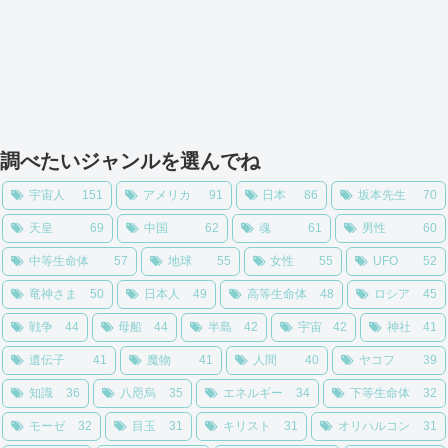
調べたいジャンルを選んでね
宇宙人
151
アメリカ
91
日本
86
坂本先生
70
天皇
69
中国
62
魂
61
男性
60
中等生命体
57
地球
55
女性
55
UFO
52
竜神さま
50
日本人
49
高等生命体
48
ロシア
45
戦争
44
母船
44
半島
42
宇宙
42
神社
41
遺伝子
41
魔物
41
人間
40
ヤコフ
39
知識
36
八咫烏
35
エネルギー
34
下等生命体
32
モーゼ
32
目玉
31
キリスト
31
オリハルコン
31