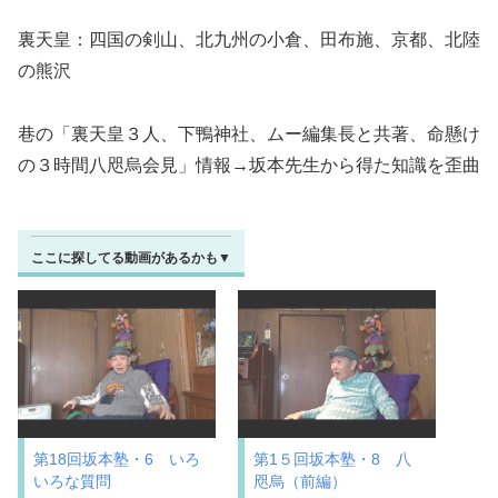
裏天皇：四国の剣山、北九州の小倉、田布施、京都、北陸
の熊沢
巷の「裏天皇３人、下鴨神社、ムー編集長と共著、命懸け
の３時間八咫烏会見」情報→坂本先生から得た知識を歪曲
ここに探してる動画があるかも▼
第18回坂本塾・6 いろ
第1５回坂本塾・8 八
いろな質問
咫烏（前編）