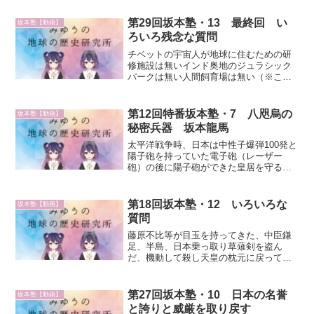
学者が死んだ、それでたくさん星流しに
なった巨大最高生命体さまに乗っかって
第29回坂本塾・13 最終回 い
坂本塾【動画】
いった、大管理者がそのと...
ろいろ残念な質問
チベットの宇宙人が地球に住むための研
修施設は無いインド奥地のジュラシック
パークは無い人間飼育場は無い（※これ
らはアメリカ退役軍人が語った話の模
様）
第12回特番坂本塾・7 八咫烏の
坂本塾【動画】
秘密兵器 坂本龍馬
太平洋戦争時、日本は中性子爆弾100発と
陽子砲を持っていた電子砲（レーザー
砲）の後に陽子砲ができた皇居を守るた
めに電子砲と陽子砲を置いていた、終戦
時に慌てて陽子砲を隠したが電子砲は残
った、アメリカ軍が戦利品として撤収し
第18回坂本塾・12 いろいろな
坂本塾【動画】
てイラク・クウェート戦...
質問
藤原不比等が目玉を持ってきた、中臣鎌
足、半島、日本乗っ取り草薙剣を盗ん
だ、機動して殺し天皇の枕元に戻ってき
た石上神宮の七支刀、藤原氏秦氏：秦の
始皇帝の末裔、日本乗っ取り藤のつく苗
字は藤原不比等の子孫昔の半島と今の半
第27回坂本塾・10 日本の名誉
坂本塾【動画】
島は違う、エヴェンキ族（※...
と誇りと威厳を取り戻す