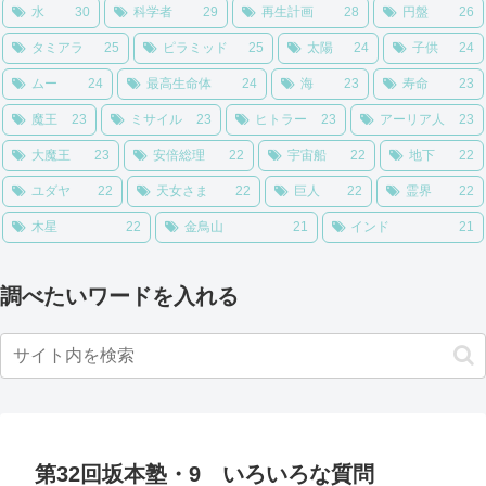
水
30
科学者
29
再生計画
28
円盤
26
タミアラ
25
ピラミッド
25
太陽
24
子供
24
ムー
24
最高生命体
24
海
23
寿命
23
魔王
23
ミサイル
23
ヒトラー
23
アーリア人
23
大魔王
23
安倍総理
22
宇宙船
22
地下
22
ユダヤ
22
天女さま
22
巨人
22
霊界
22
木星
22
金鳥山
21
インド
21
調べたいワードを入れる
第32回坂本塾・9 いろいろな質問