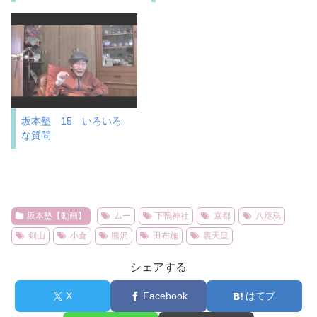
坂本塾 15 いろいろ
な質問
坂本塾【動画】
ムー
下鴨神社
京都
八咫烏
剣山
小倉
熊沢
田布施
裏天皇
シェアする
X
Facebook
はてブ