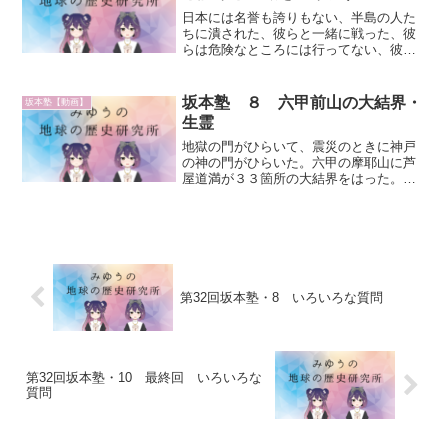
日本には名誉も誇りもない、半島の人た
ちに潰された、彼らと一緒に戦った、彼
らは危険なところには行ってない、彼ら
は戦勝国を名乗っているこれから彼らを
片付けにかかる、そうでなければ日本の
名誉も誇りもない貨幣価値が1/10に下が
坂本塾 ８ 六甲前山の大結界・
坂本塾【動画】
ってどうしようもない...
生霊
地獄の門がひらいて、震災のときに神戸
の神の門がひらいた。六甲の摩耶山に芦
屋道満が３３箇所の大結界をはった。芦
屋のピラミッドの下から出てきた石版、
石版は頭の中に語りかけてくる芦屋道満
は「これは神の石だ」とおもって、蘆屋
道満はその石版の中身を巻...
第32回坂本塾・8 いろいろな質問
第32回坂本塾・10 最終回 いろいろな
質問