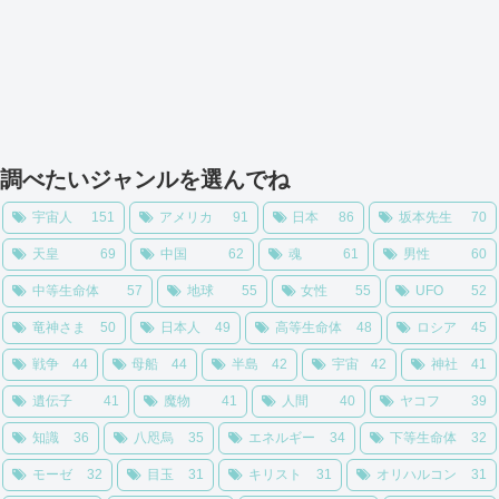
調べたいジャンルを選んでね
宇宙人
151
アメリカ
91
日本
86
坂本先生
70
天皇
69
中国
62
魂
61
男性
60
中等生命体
57
地球
55
女性
55
UFO
52
竜神さま
50
日本人
49
高等生命体
48
ロシア
45
戦争
44
母船
44
半島
42
宇宙
42
神社
41
遺伝子
41
魔物
41
人間
40
ヤコフ
39
知識
36
八咫烏
35
エネルギー
34
下等生命体
32
モーゼ
32
目玉
31
キリスト
31
オリハルコン
31