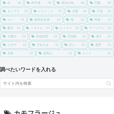
水
30
科学者
29
再生計画
28
円盤
26
タミアラ
25
ピラミッド
25
太陽
24
子供
24
ムー
24
最高生命体
24
海
23
寿命
23
魔王
23
ミサイル
23
ヒトラー
23
アーリア人
23
大魔王
23
安倍総理
22
宇宙船
22
地下
22
ユダヤ
22
天女さま
22
巨人
22
霊界
22
木星
22
金鳥山
21
インド
21
調べたいワードを入れる
カモフラージュ