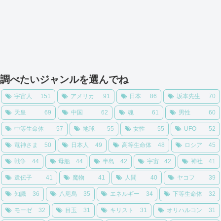
調べたいジャンルを選んでね
宇宙人
151
アメリカ
91
日本
86
坂本先生
70
天皇
69
中国
62
魂
61
男性
60
中等生命体
57
地球
55
女性
55
UFO
52
竜神さま
50
日本人
49
高等生命体
48
ロシア
45
戦争
44
母船
44
半島
42
宇宙
42
神社
41
遺伝子
41
魔物
41
人間
40
ヤコフ
39
知識
36
八咫烏
35
エネルギー
34
下等生命体
32
モーゼ
32
目玉
31
キリスト
31
オリハルコン
31