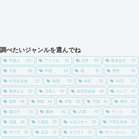
調べたいジャンルを選んでね
宇宙人
151
アメリカ
91
日本
86
坂本先生
70
天皇
69
中国
62
魂
61
男性
60
中等生命体
57
地球
55
女性
55
UFO
52
竜神さま
50
日本人
49
高等生命体
48
ロシア
45
戦争
44
母船
44
半島
42
宇宙
42
神社
41
遺伝子
41
魔物
41
人間
40
ヤコフ
39
知識
36
八咫烏
35
エネルギー
34
下等生命体
32
モーゼ
32
目玉
31
キリスト
31
オリハルコン
31