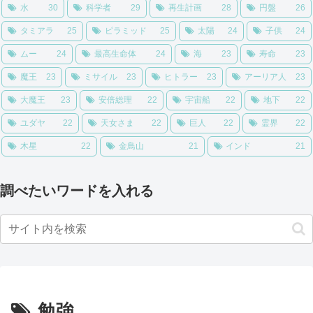
水
30
科学者
29
再生計画
28
円盤
26
タミアラ
25
ピラミッド
25
太陽
24
子供
24
ムー
24
最高生命体
24
海
23
寿命
23
魔王
23
ミサイル
23
ヒトラー
23
アーリア人
23
大魔王
23
安倍総理
22
宇宙船
22
地下
22
ユダヤ
22
天女さま
22
巨人
22
霊界
22
木星
22
金鳥山
21
インド
21
調べたいワードを入れる
勉強