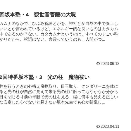
7回坂本塾・4 観世音菩薩の大呪
カムナのなかで、ひふみ祝詞とかを、神社とか自然の中で奏上し
いいとか言われているけど、エネルギー的な良いものはカタカム
中であるのか？ない。カタカムナというのは、すべてのすごい科
かりだから、祝詞はない。言霊っていうのも、人間がつ...
2023.06.12
12回特番坂本塾・3 光の柱 魔物祓い
柱を行うときの心構え魔物取り、目玉取り、クンダリーニを体に
ると光の柱が自然に見えて来る光の柱に触ってもなかなか分から
目を閉じる寸前の半眼で光の柱を見る、縦に何本も見える正しい
な安定した心でないと見えない坂本先生でも心が錯乱し...
2023.04.11