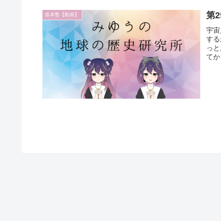
第
坂本塾【動画】
宇宙
する
っと
てか