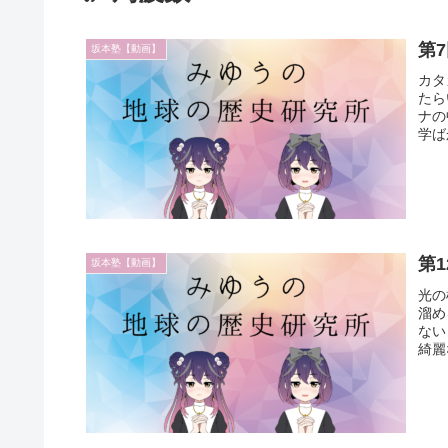
第
坂本塾【動画】
カタ
たら
ナの
学ば
第
坂本塾【動画】
光の
溜め
ない
綺麗