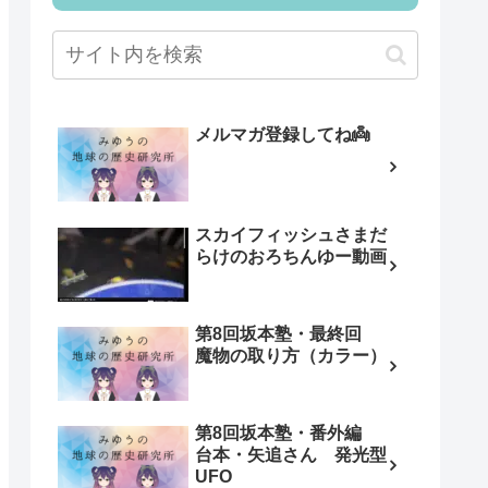
メルマガ登録してね👼
スカイフィッシュさまだ
らけのおろちんゆー動画
第8回坂本塾・最終回
魔物の取り方（カラー）
第8回坂本塾・番外編
台本・矢追さん 発光型
UFO