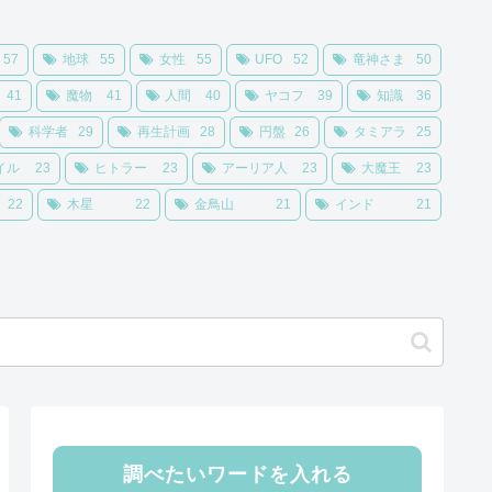
57
地球
55
女性
55
UFO
52
竜神さま
50
41
魔物
41
人間
40
ヤコフ
39
知識
36
科学者
29
再生計画
28
円盤
26
タミアラ
25
イル
23
ヒトラー
23
アーリア人
23
大魔王
23
22
木星
22
金鳥山
21
インド
21
調べたいワードを入れる