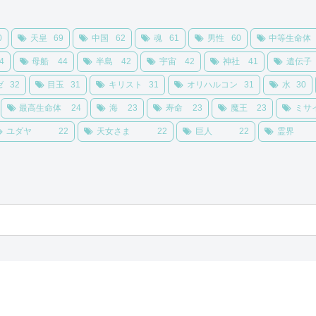
0
天皇
69
中国
62
魂
61
男性
60
中等生命体
4
母船
44
半島
42
宇宙
42
神社
41
遺伝子
ゼ
32
目玉
31
キリスト
31
オリハルコン
31
水
30
最高生命体
24
海
23
寿命
23
魔王
23
ミサ
ユダヤ
22
天女さま
22
巨人
22
霊界