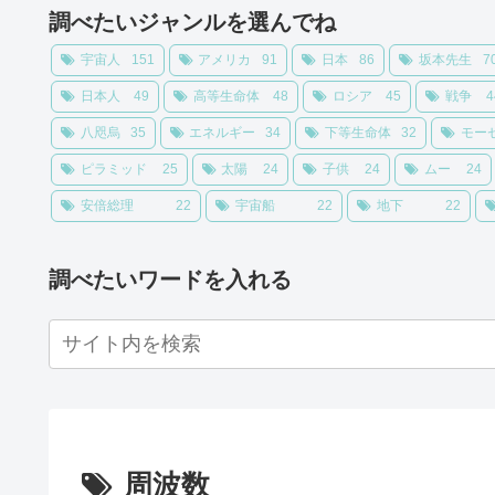
調べたいジャンルを選んでね
宇宙人
151
アメリカ
91
日本
86
坂本先生
7
日本人
49
高等生命体
48
ロシア
45
戦争
4
八咫烏
35
エネルギー
34
下等生命体
32
モー
ピラミッド
25
太陽
24
子供
24
ムー
24
安倍総理
22
宇宙船
22
地下
22
調べたいワードを入れる
周波数