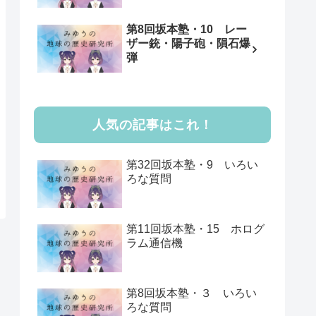
第8回坂本塾・10 レー
ザー銃・陽子砲・隕石爆
弾
人気の記事はこれ！
第32回坂本塾・9 いろい
ろな質問
第11回坂本塾・15 ホログ
ラム通信機
第8回坂本塾・３ いろい
ろな質問