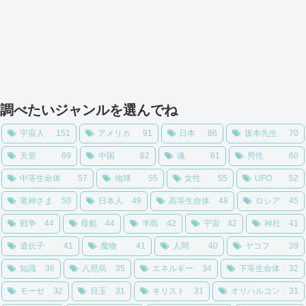
調べたいジャンルを選んでね
宇宙人
151
アメリカ
91
日本
86
坂本先生
70
天皇
69
中国
62
魂
61
男性
60
中等生命体
57
地球
55
女性
55
UFO
52
竜神さま
50
日本人
49
高等生命体
48
ロシア
45
戦争
44
母船
44
半島
42
宇宙
42
神社
41
遺伝子
41
魔物
41
人間
40
ヤコフ
39
知識
36
八咫烏
35
エネルギー
34
下等生命体
32
モーゼ
32
目玉
31
キリスト
31
オリハルコン
31