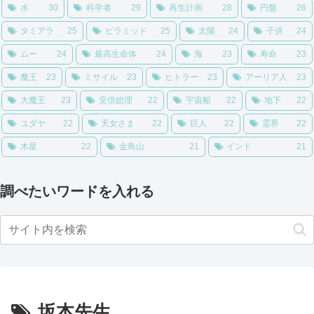
水
30
科学者
29
再生計画
28
円盤
26
タミアラ
25
ピラミッド
25
太陽
24
子供
24
ムー
24
最高生命体
24
海
23
寿命
23
魔王
23
ミサイル
23
ヒトラー
23
アーリア人
23
大魔王
23
安倍総理
22
宇宙船
22
地下
22
ユダヤ
22
天女さま
22
巨人
22
霊界
22
木星
22
金鳥山
21
インド
21
調べたいワードを入れる
坂本先生