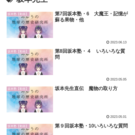
第7回坂本塾・6 大魔王・記憶が
坂本塾【動画】
蘇る果物・他
2023.06.13
第8回坂本塾・４ いろいろな質
坂本塾【動画】
問
2023.05.05
坂本先生直伝 魔物の取り方
坂本塾【動画】
2023.05.01
第９回坂本塾・10いろいろな質問
坂本塾【動画】