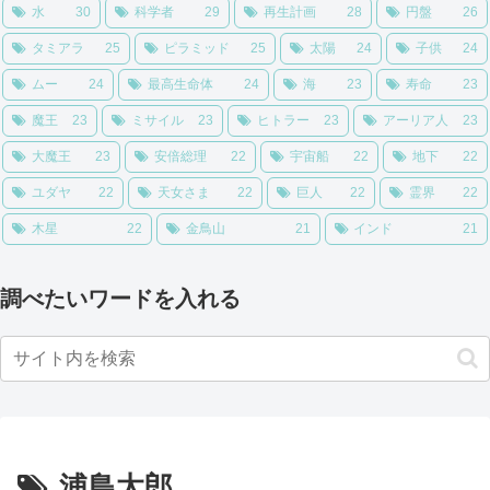
水
30
科学者
29
再生計画
28
円盤
26
タミアラ
25
ピラミッド
25
太陽
24
子供
24
ムー
24
最高生命体
24
海
23
寿命
23
魔王
23
ミサイル
23
ヒトラー
23
アーリア人
23
大魔王
23
安倍総理
22
宇宙船
22
地下
22
ユダヤ
22
天女さま
22
巨人
22
霊界
22
木星
22
金鳥山
21
インド
21
調べたいワードを入れる
浦島太郎