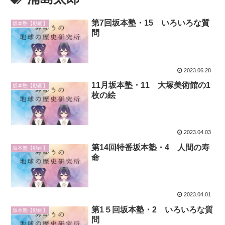
第7回坂本塾・15 いろいろな質
坂本塾【動画】
問
2023.06.28
11月坂本塾・11 大塚美術館の1
坂本塾【動画】
枚の絵
2023.04.03
第14回特番坂本塾・4 人間の寿
坂本塾【動画】
命
2023.04.01
第1５回坂本塾・2 いろいろな質
坂本塾【動画】
問