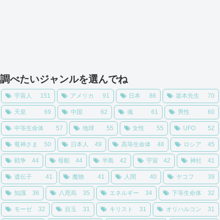
調べたいジャンルを選んでね
宇宙人
151
アメリカ
91
日本
86
坂本先生
70
天皇
69
中国
62
魂
61
男性
60
中等生命体
57
地球
55
女性
55
UFO
52
竜神さま
50
日本人
49
高等生命体
48
ロシア
45
戦争
44
母船
44
半島
42
宇宙
42
神社
41
遺伝子
41
魔物
41
人間
40
ヤコフ
39
知識
36
八咫烏
35
エネルギー
34
下等生命体
32
モーゼ
32
目玉
31
キリスト
31
オリハルコン
31