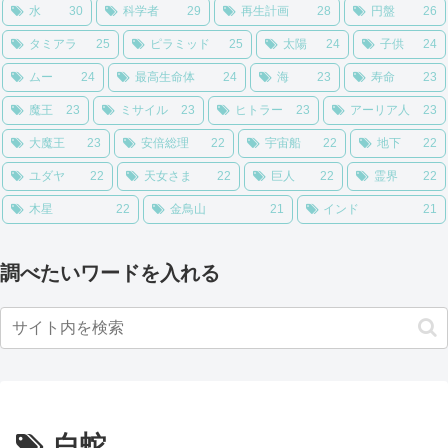
水
30
科学者
29
再生計画
28
円盤
26
タミアラ
25
ピラミッド
25
太陽
24
子供
24
ムー
24
最高生命体
24
海
23
寿命
23
魔王
23
ミサイル
23
ヒトラー
23
アーリア人
23
大魔王
23
安倍総理
22
宇宙船
22
地下
22
ユダヤ
22
天女さま
22
巨人
22
霊界
22
木星
22
金鳥山
21
インド
21
調べたいワードを入れる
白蛇