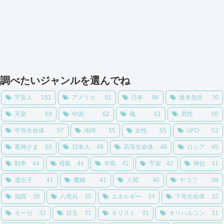
調べたいジャンルを選んでね
宇宙人
151
アメリカ
91
日本
86
坂本先生
70
天皇
69
中国
62
魂
61
男性
60
中等生命体
57
地球
55
女性
55
UFO
52
竜神さま
50
日本人
49
高等生命体
48
ロシア
45
戦争
44
母船
44
半島
42
宇宙
42
神社
41
遺伝子
41
魔物
41
人間
40
ヤコフ
39
知識
36
八咫烏
35
エネルギー
34
下等生命体
32
モーゼ
32
目玉
31
キリスト
31
オリハルコン
31