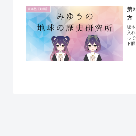
第
坂本塾【動画】
方
坂本
入れ
って
ド眼