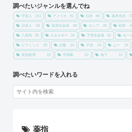
調べたいジャンルを選んでね
宇宙人
151
アメリカ
91
日本
86
坂本先生
7
日本人
49
高等生命体
48
ロシア
45
戦争
4
八咫烏
35
エネルギー
34
下等生命体
32
モー
ピラミッド
25
太陽
24
子供
24
ムー
24
安倍総理
22
宇宙船
22
地下
22
調べたいワードを入れる
薬指