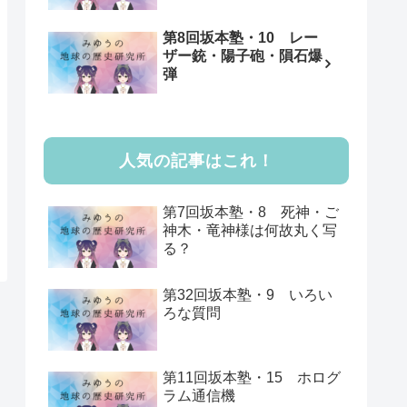
第8回坂本塾・10 レー
ザー銃・陽子砲・隕石爆
弾
人気の記事はこれ！
第7回坂本塾・8 死神・ご
神木・竜神様は何故丸く写
る？
第32回坂本塾・9 いろい
ろな質問
第11回坂本塾・15 ホログ
ラム通信機