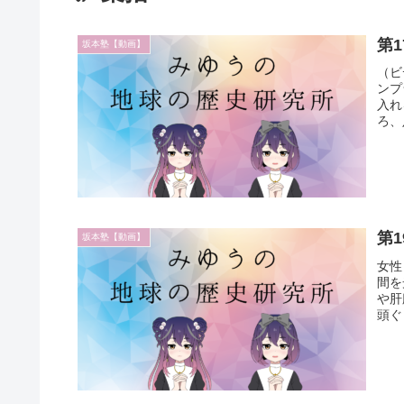
第
坂本塾【動画】
（ビ
ンプ
入れ
ろ、
第
坂本塾【動画】
女性
間を
や肝
頭ぐ