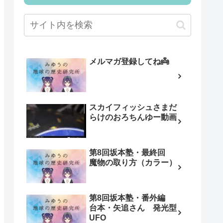
メルマガ登録してね👼
スカイフィッシュさまだ
らけのおろちんゆー動画
第8回坂本塾・最終回
魔物の取り方（カラー）
第8回坂本塾・番外編
台本・矢追さん 発光型
UFO