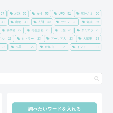
57
地球
55
女性
55
UFO
52
竜神さま
50
41
魔物
41
人間
40
ヤコフ
39
知識
36
科学者
29
再生計画
28
円盤
26
タミアラ
25
イル
23
ヒトラー
23
アーリア人
23
大魔王
23
22
木星
22
金鳥山
21
インド
21
調べたいワードを入れる