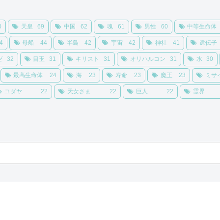
0
天皇
69
中国
62
魂
61
男性
60
中等生命体
4
母船
44
半島
42
宇宙
42
神社
41
遺伝子
ゼ
32
目玉
31
キリスト
31
オリハルコン
31
水
30
最高生命体
24
海
23
寿命
23
魔王
23
ミサ
ユダヤ
22
天女さま
22
巨人
22
霊界