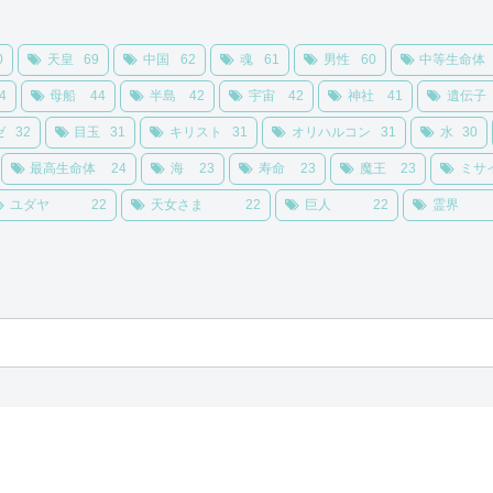
0
天皇
69
中国
62
魂
61
男性
60
中等生命体
4
母船
44
半島
42
宇宙
42
神社
41
遺伝子
ゼ
32
目玉
31
キリスト
31
オリハルコン
31
水
30
最高生命体
24
海
23
寿命
23
魔王
23
ミサ
ユダヤ
22
天女さま
22
巨人
22
霊界