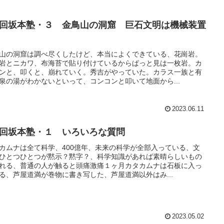
7回坂本塾・３ 金鳥山の洞窟 巨石文明は機械装置
山の洞窟は調べ尽くしたけど、本当によくできている、花崗岩。
岩とニカワ、布海苔で貼り付けているからぱっと見は一枚岩。カ
ンと、叩くと、崩れていく。秀吉がやっていた。カラス一族と有
泉の湯がわかないといって、コンコンと叩いて地面から...
2023.06.11
8回坂本塾・１ いろいろな質問
カムナは全て科学、400億年、未来の科学が全部入っている、文
ひとつひとつが黙示？黙字？、科学知識があれば素晴らしいもの
れる、普通の人が触ると頭痛激痛１ヶ月カタカムナは石板に入っ
る、芦屋道満が巻物に書き写した、芦屋道満以外はみ...
2023.05.02