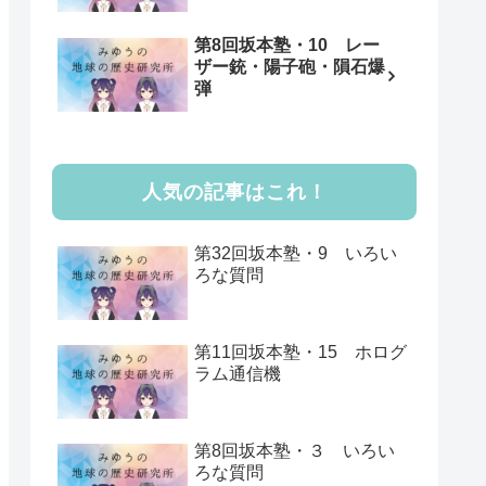
第8回坂本塾・10 レー
ザー銃・陽子砲・隕石爆
弾
人気の記事はこれ！
第32回坂本塾・9 いろい
ろな質問
第11回坂本塾・15 ホログ
ラム通信機
第8回坂本塾・３ いろい
ろな質問