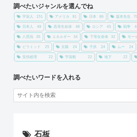
調べたいジャンルを選んでね
宇宙人
151
アメリカ
91
日本
86
坂本先生
7
日本人
49
高等生命体
48
ロシア
45
戦争
4
八咫烏
35
エネルギー
34
下等生命体
32
モー
ピラミッド
25
太陽
24
子供
24
ムー
24
安倍総理
22
宇宙船
22
地下
22
調べたいワードを入れる
石板