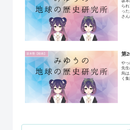
坂本
られ
った
さん
第
坂本塾【動画】
やっ
先生
烏は
く集