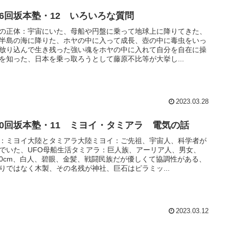
16回坂本塾・12 いろいろな質問
の正体：宇宙にいた、母船や円盤に乗って地球上に降りてきた、
半島の海に降りた、ホヤの中に入って成長、壺の中に毒虫をいっ
放り込んで生き残った強い魂をホヤの中に入れて自分を自在に操
を知った、日本を乗っ取ろうとして藤原不比等が大挙し...
2023.03.28
20回坂本塾・11 ミヨイ・タミアラ 電気の話
：ミヨイ大陸とタミアラ大陸ミヨイ：ご先祖、宇宙人、科学者が
でいた、UFO母船生活タミアラ：巨人族、アーリア人、男女、
50cm、白人、碧眼、金髪、戦闘民族だが優しくて協調性がある、
りではなく木製、その名残が神社、巨石はピラミッ...
2023.03.12