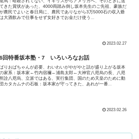
龍馬：暗殺されてない、イギリスからアメリカへ、そのときに送
てきた賞状があった、4000両踏み倒し坂本先生のご先祖、豪族だ
が農民でよいと春日局に、農民でありながら3万5000石の収入爺
は大酒飲みで仕事をせず女好きでお金だけ使う...
2023.02.27
26回特番坂本塾・7 いろいろなお話
ぱりおばちゃんが必要、わいわいがやがやと話が盛り上がる坂本
の家系：坂本家←竹内宿禰←浦島太郎←大神官八咫烏の長、八咫
所詮八咫烏、立派ではある、実行集団、国のため天皇のために動
団カタカムナの石板：坂本家が守ってきた、あれが一番...
2023.02.26