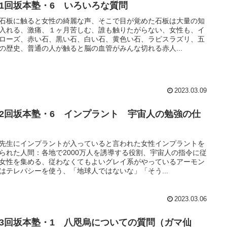
21回坂本塾・6 いろいろな質問
石板に触ると女性の綺麗な声、そこで目が覚めた石板は大量の知
入れる、激痛、１ヶ月苦しむ、誰も触りたがらない、女性も、イ
ローズ、赤い石、黒い石、白い石、黄色い石、ラピスラズリ、五
の歴史、普通の人が触ると脳の血管がみんな切れる赤人...
2023.03.09
22回坂本塾・6 インプラント 宇宙人の勉強の仕
先生にインプラントが入っていると言われた女性インプラントを
られた人間：各地で2000万人を誘導する役割、宇宙人の指令に従
女性を集める、従わなくてもよいグレイ系がやっているアーモン
はテレパシーを使う、「地球人ではないな」「そう...
2023.03.06
23回坂本塾・1 八咫烏についての質問（ガマ仙