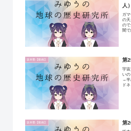
人
ガマ
の天
ので
闇で
第
坂本塾【動画】
宇宙
いの
→半
ドネ
第
坂本塾【動画】