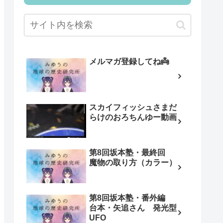
メルマガ登録してね👼
スカイフィッシュさまだ
らけのおろちんゆー動画
第8回坂本塾・最終回
魔物の取り方（カラー）
第8回坂本塾・番外編
台本・矢追さん 発光型
UFO