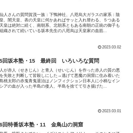
）
仙人さんの質問賀茂一族：下鴨神社、八咫烏大ガラスの家系：陰
皇、闇天皇、表の天皇に何かあればサッと入れ替わる、５つある
天皇は絶対に続く、南朝系、北朝系ともある南朝の正統の御子も
組織されて続いている坂本先生の八咫烏は天皇家の血筋...
2023.03.02
25回坂本塾・15 最終回 いろいろな質問
人が赤人（せきじん）と青人（せいじん）を作った赤人の質の悪
を失敗と判断して皆殺しにした→逃げて悪魔の洞窟に住み着いた
島桃太郎の赤鬼青鬼退治はノンフィクション日本人に小柄なイン
シアの血が入った半島の倭人、半島を捨てて引き揚げた...
2023.03.01
26回特番坂本塾・11 金鳥山の洞窟