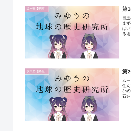
第
坂本塾【動画】
目玉
まず
ぱい
る術
第
坂本塾【動画】
ムー
住ん
3m
石造