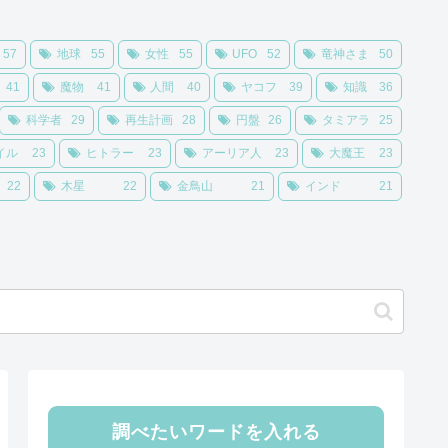
57
地球
55
女性
55
UFO
52
竜神さま
50
41
魔物
41
人間
40
ヤコフ
39
知識
36
科学者
29
再生計画
28
円盤
26
タミアラ
25
イル
23
ヒトラー
23
アーリア人
23
大魔王
23
22
木星
22
金鳥山
21
インド
21
調べたいワードを入れる