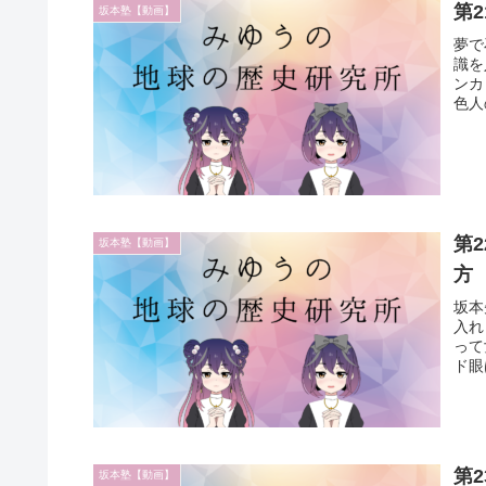
第
坂本塾【動画】
夢で
識を
ンカ
色人
第
坂本塾【動画】
方
坂本
入れ
って
ド眼
第
坂本塾【動画】