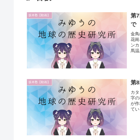
第
坂本塾【動画】
で
金鳥
花崗
ンカ
馬温
第
坂本塾【動画】
カタ
字の
が作
てい